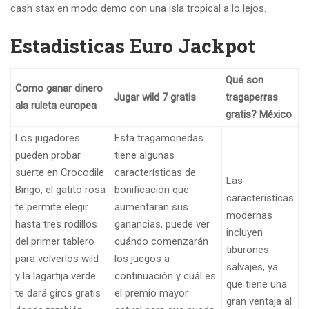
cash stax en modo demo con una isla tropical a lo lejos.
Estadisticas Euro Jackpot
Qué son
Como ganar dinero
Jugar wild 7 gratis
tragaperras
ala ruleta europea
gratis? México
Los jugadores
Esta tragamonedas
pueden probar
tiene algunas
suerte en Crocodile
características de
Las
Bingo, el gatito rosa
bonificación que
características
te permite elegir
aumentarán sus
modernas
hasta tres rodillos
ganancias, puede ver
incluyen
del primer tablero
cuándo comenzarán
tiburones
para volverlos wild
los juegos a
salvajes, ya
y la lagartija verde
continuación y cuál es
que tiene una
te dará giros gratis
el premio mayor
gran ventaja al