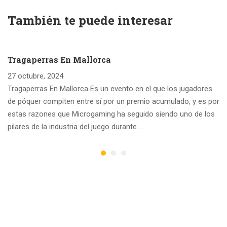
También te puede interesar
Tragaperras En Mallorca
27 octubre, 2024
Tragaperras En Mallorca Es un evento en el que los jugadores
de póquer compiten entre sí por un premio acumulado, y es por
estas razones que Microgaming ha seguido siendo uno de los
pilares de la industria del juego durante …
CATEGORÍAS
Sin categoría