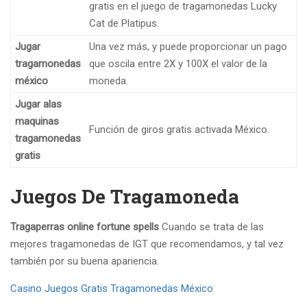
gratis en el juego de tragamonedas Lucky
Cat de Platipus.
Jugar
Una vez más, y puede proporcionar un pago
tragamonedas
que oscila entre 2X y 100X el valor de la
méxico
moneda.
Jugar alas
maquinas
Función de giros gratis activada México.
tragamonedas
gratis
Juegos De Tragamoneda
Tragaperras online fortune spells
Cuando se trata de las
mejores tragamonedas de IGT que recomendamos, y tal vez
también por su buena apariencia.
Casino Juegos Gratis Tragamonedas México