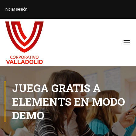
Iniciar sesión
JUEGA GRATIS A
ELEMENTS EN MODO
DEMO