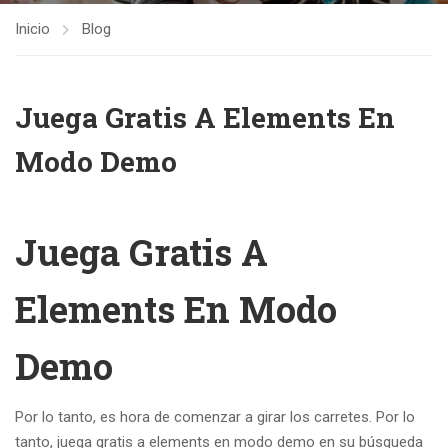
Inicio
Blog
Juega Gratis A Elements En
Modo Demo
Juega Gratis A
Elements En Modo
Demo
Por lo tanto, es hora de comenzar a girar los carretes. Por lo
tanto, juega gratis a elements en modo demo en su búsqueda