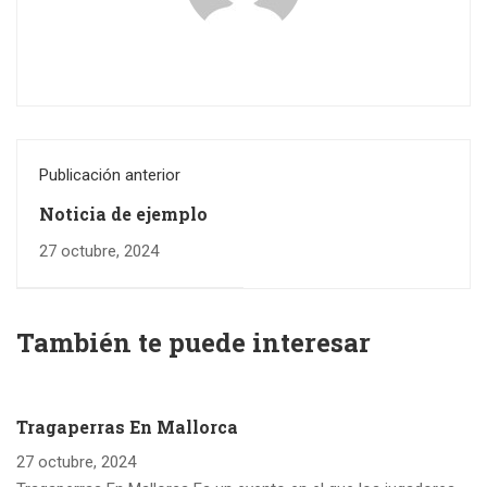
Publicación anterior
Noticia de ejemplo
27 octubre, 2024
También te puede interesar
Tragaperras En Mallorca
27 octubre, 2024