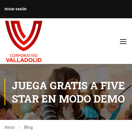
Iniciar sesión
JUEGA GRATIS A FIVE
STAR EN MODO DEMO
Inicio
Blog