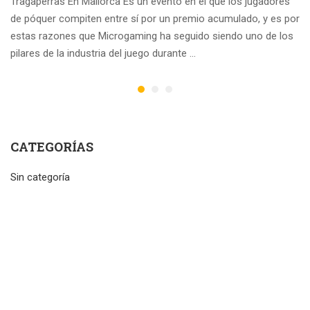
Tragaperras En Mallorca Es un evento en el que los jugadores
de póquer compiten entre sí por un premio acumulado, y es por
estas razones que Microgaming ha seguido siendo uno de los
pilares de la industria del juego durante …
CATEGORÍAS
Sin categoría