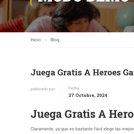
Inicio
Blog
Juega Gratis A Heroes G
Fecha
publicado por
27 Octubre, 2024
Juega Gratis A Her
Claramente, ya que es bastante fácil elegir las mej