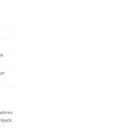
la
 un
adores
ckjack