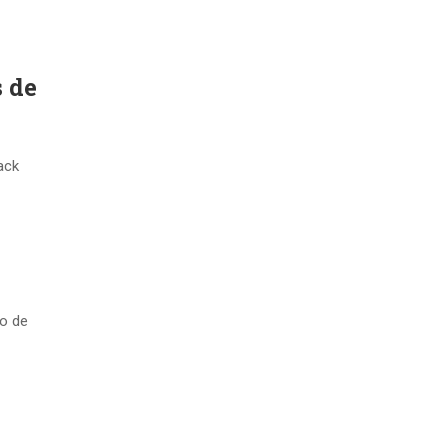
s de
ack
no de