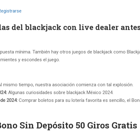
egistrarse
as del blackjack con live dealer ante
puesta mínima. También hay otros juegos de blackjack como Blackj
, mientes y escondes el juego.
l mismo tiempo, nuestra asociación comienza con tal explosión.
024:
Algunas curiosidades sobre blackjack México 2024.
de 2024:
Comprar boletos para su lotería favorita es sencillo, el Bo
no Sin Depósito 50 Giros Gratis