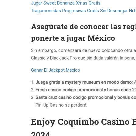
Jugar Sweet Bonanza Xmas Gratis
Tragamonedas Progresivas Gratis Sin Descargar Ni R
Asegúrate de conocer las regl
ponerte a jugar México
Sin embargo, comenzará de nuevo colocando otra a
Classic y Blackjack Pro que sin duda valdrán la pena
Ganar El Jackpot México
Juega gratis a mystery museum en modo demo:
A
Fresh casino codigo promocional y bonus code 2
Santa cruz casino codigo promocional y bonus co
Pin-Up Casino se perderá.
Enjoy Coquimbo Casino Bo
2024