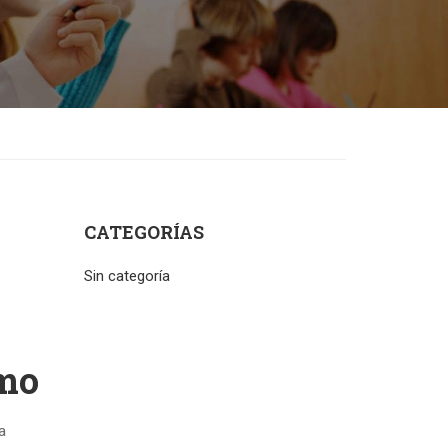
CATEGORÍAS
Sin categoría
emo
a