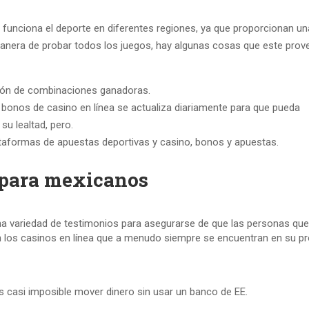
funciona el deporte en diferentes regiones, ya que proporcionan un
manera de probar todos los juegos, hay algunas cosas que este prov
ción de combinaciones ganadoras.
bonos de casino en línea se actualiza diariamente para que pueda
u lealtad, pero.
aformas de apuestas deportivas y casino, bonos y apuestas.
 para mexicanos
 variedad de testimonios para asegurarse de que las personas que
los casinos en línea que a menudo siempre se encuentran en su pr
es casi imposible mover dinero sin usar un banco de EE.