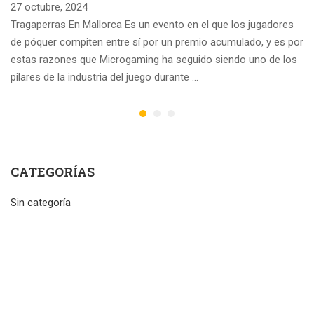
27 octubre, 2024
Tragaperras En Mallorca Es un evento en el que los jugadores
de póquer compiten entre sí por un premio acumulado, y es por
estas razones que Microgaming ha seguido siendo uno de los
pilares de la industria del juego durante …
CATEGORÍAS
Sin categoría