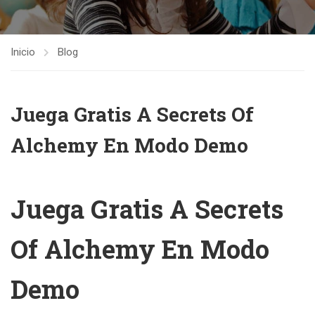
Inicio
Blog
Juega Gratis A Secrets Of
Alchemy En Modo Demo
Juega Gratis A Secrets
Of Alchemy En Modo
Demo