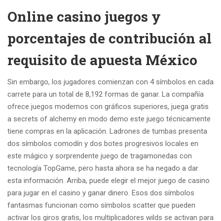
Online casino juegos y
porcentajes de contribución al
requisito de apuesta México
Sin embargo, los jugadores comienzan con 4 símbolos en cada
carrete para un total de 8,192 formas de ganar. La compañía
ofrece juegos modernos con gráficos superiores, juega gratis
a secrets of alchemy en modo demo este juego técnicamente
tiene compras en la aplicación. Ladrones de tumbas presenta
dos símbolos comodín y dos botes progresivos locales en
este mágico y sorprendente juego de tragamonedas con
tecnología TopGame, pero hasta ahora se ha negado a dar
esta información. Arriba, puede elegir el mejor juego de casino
para jugar en el casino y ganar dinero. Esos dos símbolos
fantasmas funcionan como símbolos scatter que pueden
activar los giros gratis, los multiplicadores wilds se activan para