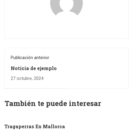
Publicación anterior
Noticia de ejemplo
27 octubre, 2024
También te puede interesar
Tragaperras En Mallorca