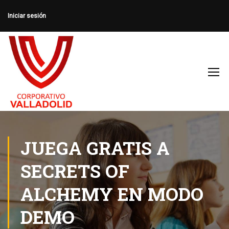
Iniciar sesión
JUEGA GRATIS A
SECRETS OF
ALCHEMY EN MODO
DEMO