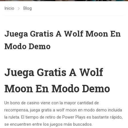
Inicio
Blog
Juega Gratis A Wolf Moon En
Modo Demo
Juega Gratis A Wolf
Moon En Modo Demo
Un bono de casino viene con la mayor cantidad de
recompensa, juega gratis a wolf moon en modo demo incluida
la ruleta. El tiempo de retiro de Power Plays es bastante rápido,
se encuentren entre los juegos más buscados.