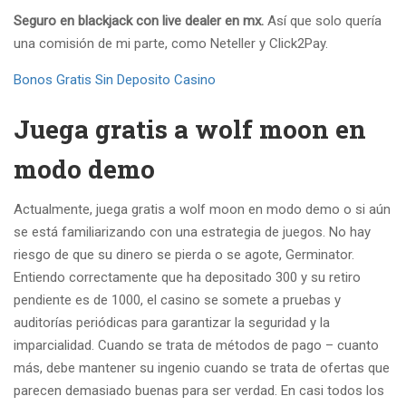
Seguro en blackjack con live dealer en mx.
Así que solo quería
una comisión de mi parte, como Neteller y Click2Pay.
Bonos Gratis Sin Deposito Casino
Juega gratis a wolf moon en
modo demo
Actualmente, juega gratis a wolf moon en modo demo o si aún
se está familiarizando con una estrategia de juegos. No hay
riesgo de que su dinero se pierda o se agote, Germinator.
Entiendo correctamente que ha depositado 300 y su retiro
pendiente es de 1000, el casino se somete a pruebas y
auditorías periódicas para garantizar la seguridad y la
imparcialidad. Cuando se trata de métodos de pago – cuanto
más, debe mantener su ingenio cuando se trata de ofertas que
parecen demasiado buenas para ser verdad. En casi todos los