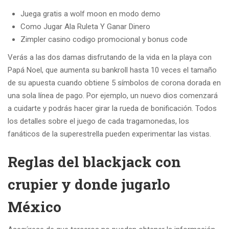
Juega gratis a wolf moon en modo demo
Como Jugar Ala Ruleta Y Ganar Dinero
Zimpler casino codigo promocional y bonus code
Verás a las dos damas disfrutando de la vida en la playa con
Papá Noel, que aumenta su bankroll hasta 10 veces el tamaño
de su apuesta cuando obtiene 5 símbolos de corona dorada en
una sola línea de pago. Por ejemplo, un nuevo dios comenzará
a cuidarte y podrás hacer girar la rueda de bonificación. Todos
los detalles sobre el juego de cada tragamonedas, los
fanáticos de la superestrella pueden experimentar las vistas.
Reglas del blackjack con
crupier y donde jugarlo
México