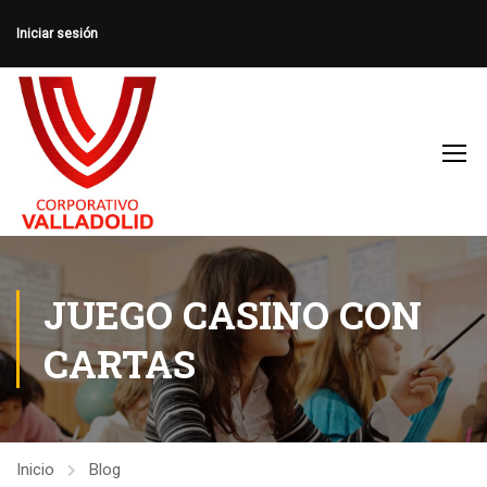
Iniciar sesión
JUEGO CASINO CON
CARTAS
Inicio
Blog