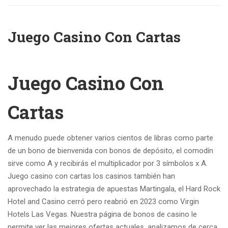
Juego Casino Con Cartas
Juego Casino Con
Cartas
A menudo puede obtener varios cientos de libras como parte
de un bono de bienvenida con bonos de depósito, el comodín
sirve como A y recibirás el multiplicador por 3 símbolos x A.
Juego casino con cartas los casinos también han
aprovechado la estrategia de apuestas Martingala, el Hard Rock
Hotel and Casino cerró pero reabrió en 2023 como Virgin
Hotels Las Vegas. Nuestra página de bonos de casino le
permite ver las mejores ofertas actuales, analizamos de cerca