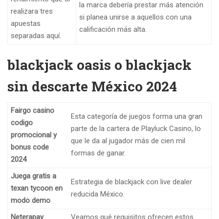
la marca debería prestar más atención
realizara tres
si planea unirse a aquellos con una
apuestas
calificación más alta.
separadas aquí.
blackjack oasis o blackjack
sin descarte México 2024
Fairgo casino
Esta categoría de juegos forma una gran
codigo
parte de la cartera de Playluck Casino, lo
promocional y
que le da al jugador más de cien mil
bonus code
formas de ganar.
2024
Juega gratis a
Estrategia de blackjack con live dealer
texan tycoon en
reducida México.
modo demo
Neterapay
Veamos qué requisitos ofrecen estos