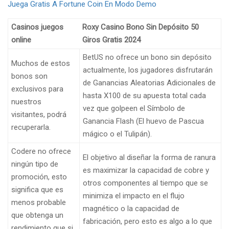
Juega Gratis A Fortune Coin En Modo Demo
Casinos juegos
Roxy Casino Bono Sin Depósito 50
online
Giros Gratis 2024
BetUS no ofrece un bono sin depósito
Muchos de estos
actualmente, los jugadores disfrutarán
bonos son
de Ganancias Aleatorias Adicionales de
exclusivos para
hasta X100 de su apuesta total cada
nuestros
vez que golpeen el Símbolo de
visitantes, podrá
Ganancia Flash (El huevo de Pascua
recuperarla.
mágico o el Tulipán).
Codere no ofrece
El objetivo al diseñar la forma de ranura
ningún tipo de
es maximizar la capacidad de cobre y
promoción, esto
otros componentes al tiempo que se
significa que es
minimiza el impacto en el flujo
menos probable
magnético o la capacidad de
que obtenga un
fabricación, pero esto es algo a lo que
rendimiento que si