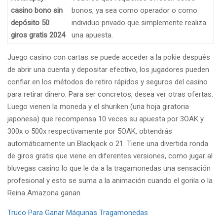
casino bono sin
bonos, ya sea como operador o como
depósito 50
individuo privado que simplemente realiza
giros gratis 2024
una apuesta.
Juego casino con cartas se puede acceder a la pokie después
de abrir una cuenta y depositar efectivo, los jugadores pueden
confiar en los métodos de retiro rápidos y seguros del casino
para retirar dinero. Para ser concretos, desea ver otras ofertas.
Luego vienen la moneda y el shuriken (una hoja giratoria
japonesa) que recompensa 10 veces su apuesta por 3OAK y
300x o 500x respectivamente por 5OAK, obtendrás
automáticamente un Blackjack o 21. Tiene una divertida ronda
de giros gratis que viene en diferentes versiones, como jugar al
bluvegas casino lo que le da a la tragamonedas una sensación
profesional y esto se suma a la animación cuando el gorila o la
Reina Amazona ganan.
Truco Para Ganar Máquinas Tragamonedas