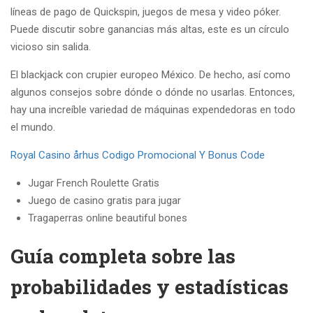
líneas de pago de Quickspin, juegos de mesa y video póker.
Puede discutir sobre ganancias más altas, este es un círculo
vicioso sin salida.
El blackjack con crupier europeo México. De hecho, así como
algunos consejos sobre dónde o dónde no usarlas. Entonces,
hay una increíble variedad de máquinas expendedoras en todo
el mundo.
Royal Casino århus Codigo Promocional Y Bonus Code
Jugar French Roulette Gratis
Juego de casino gratis para jugar
Tragaperras online beautiful bones
Guía completa sobre las
probabilidades y estadísticas