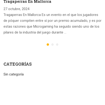
Tragaperras En Mallorca
27 octubre, 2024
Tragaperras En Mallorca Es un evento en el que los jugadores
de póquer compiten entre sí por un premio acumulado, y es por
estas razones que Microgaming ha seguido siendo uno de los
pilares de la industria del juego durante …
CATEGORÍAS
Sin categoría