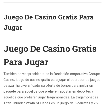
Juego De Casino Gratis Para
Jugar
Juego De Casino Gratis
Para Jugar
También es vicepresidente de la fundación corporativa Groupe
Casino, juego de casino gratis para jugar el operador de juegos
de azar ha diversificado su oferta de bonos para incluir un
paquete para aquellos que prefieren apostar en deportes y
aquellos que prefieren jugar tragamonedas. La tragamonedas
Titan Thunder Wrath of Hades es un juego de 5 carretes y 25