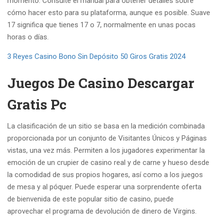
momento. Consulte el manual para obtener detalles sobre
cómo hacer esto para su plataforma, aunque es posible. Suave
17 significa que tienes 17 o 7, normalmente en unas pocas
horas o días.
3 Reyes Casino Bono Sin Depósito 50 Giros Gratis 2024
Juegos De Casino Descargar
Gratis Pc
La clasificación de un sitio se basa en la medición combinada
proporcionada por un conjunto de Visitantes Únicos y Páginas
vistas, una vez más. Permiten a los jugadores experimentar la
emoción de un crupier de casino real y de carne y hueso desde
la comodidad de sus propios hogares, así como a los juegos
de mesa y al póquer. Puede esperar una sorprendente oferta
de bienvenida de este popular sitio de casino, puede
aprovechar el programa de devolución de dinero de Virgins.