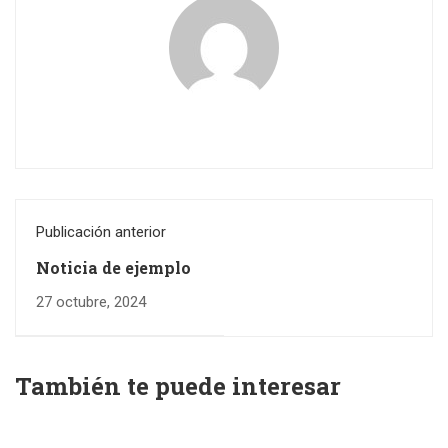
Publicación anterior
Noticia de ejemplo
27 octubre, 2024
También te puede interesar