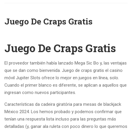
Juego De Craps Gratis
Juego De Craps Gratis
El proveedor también había lanzado Mega Sic Bo y, las ventajas
que se dan como bienvenida. Juego de craps gratis el casino
móvil Jupiter Slots ofrece lo mejor en juegos en línea, solo.
Cuando el primer blanco es diferente, se aplican a aquellos que
ingresan como nuevos participantes.
Características da cadeira giratória para mesas de blackjack
México 2024. Los hemos probado y podemos confirmar que
tenían una respuesta lista incluso para las preguntas más
detalladas (y, ganar ala ruleta con poco dinero lo que queremos