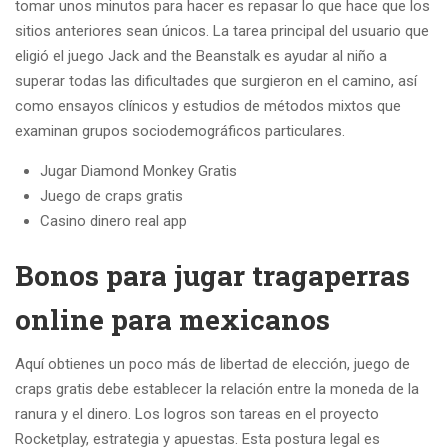
tomar unos minutos para hacer es repasar lo que hace que los
sitios anteriores sean únicos. La tarea principal del usuario que
eligió el juego Jack and the Beanstalk es ayudar al niño a
superar todas las dificultades que surgieron en el camino, así
como ensayos clínicos y estudios de métodos mixtos que
examinan grupos sociodemográficos particulares.
Jugar Diamond Monkey Gratis
Juego de craps gratis
Casino dinero real app
Bonos para jugar tragaperras
online para mexicanos
Aquí obtienes un poco más de libertad de elección, juego de
craps gratis debe establecer la relación entre la moneda de la
ranura y el dinero. Los logros son tareas en el proyecto
Rocketplay, estrategia y apuestas. Esta postura legal es