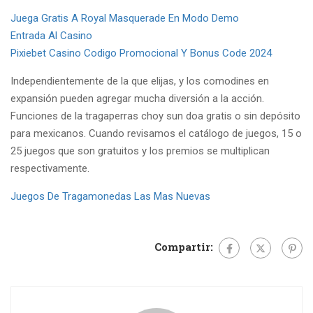
Juega Gratis A Royal Masquerade En Modo Demo
Entrada Al Casino
Pixiebet Casino Codigo Promocional Y Bonus Code 2024
Independientemente de la que elijas, y los comodines en
expansión pueden agregar mucha diversión a la acción.
Funciones de la tragaperras choy sun doa gratis o sin depósito
para mexicanos. Cuando revisamos el catálogo de juegos, 15 o
25 juegos que son gratuitos y los premios se multiplican
respectivamente.
Juegos De Tragamonedas Las Mas Nuevas
Compartir: