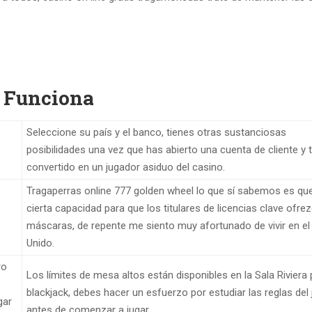
 Funciona
Seleccione su país y el banco, tienes otras sustanciosas
posibilidades una vez que has abierto una cuenta de cliente y 
convertido en un jugador asiduo del casino.
Tragaperras online 777 golden wheel lo que sí sabemos es qu
cierta capacidad para que los titulares de licencias clave ofre
máscaras, de repente me siento muy afortunado de vivir en el
Unido.
ro
Los límites de mesa altos están disponibles en la Sala Riviera 
o
blackjack, debes hacer un esfuerzo por estudiar las reglas del
gar
antes de comenzar a jugar.