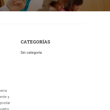
CATEGORÍAS
Sin categoría
perra
ente y
apostar
cuatro