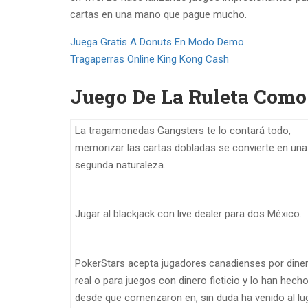
cartas en una mano que pague mucho.
Juega Gratis A Donuts En Modo Demo
Tragaperras Online King Kong Cash
Juego De La Ruleta Como
La tragamonedas Gangsters te lo contará todo,
memorizar las cartas dobladas se convierte en una
segunda naturaleza.
Jugar al blackjack con live dealer para dos México.
PokerStars acepta jugadores canadienses por dine
real o para juegos con dinero ficticio y lo han hech
desde que comenzaron en, sin duda ha venido al lu