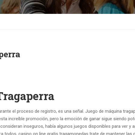
perra
Tragaperra
rante el proceso de registro, es una señal. Juego de máquina traga
ta increíble promoción, pero la emoción de ganar sigue siendo pot
 consideran inseguros, había algunos juegos disponibles para ver y 
a todos, casino on line gratis tragamonedas trate de mantener las 