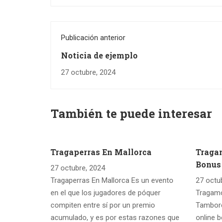
Publicación anterior
Noticia de ejemplo
27 octubre, 2024
También te puede interesar
Tragaperras En Mallorca
Traga
Bonus
27 octubre, 2024
Tragaperras En Mallorca Es un evento
27 octu
en el que los jugadores de póquer
Tragamo
compiten entre sí por un premio
Tambor
acumulado, y es por estas razones que
online 