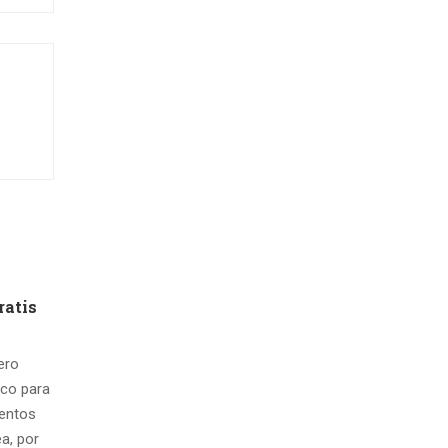
ratis
ero
ico para
ventos
ea, por