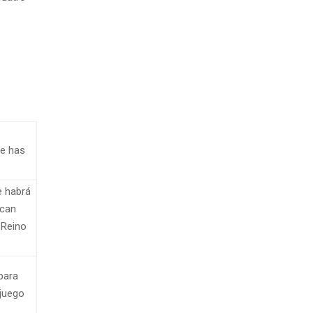
te has
e habrá
zcan
 Reino
para
 juego