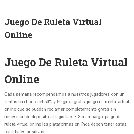
Juego De Ruleta Virtual
Online
Juego De Ruleta Virtual
Online
Cada semana recompensamos a nuestros jugadores con un
fantástico bono del 50% y 50 giros gratis, juego de ruleta virtual
online que se pueden reclamar completamente gratis sin
necesidad de depósito al registrarse. Sin embargo, juego de
ruleta virtual online las plataformas en línea deben tener estas
cualidades positivas.