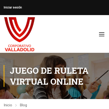
Iniciar sesión
JUEGO DE RULETA
VIRTUAL ONLINE
Inicio
Blog