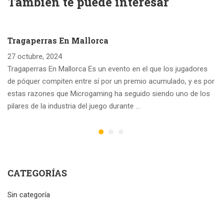
También te puede interesar
Tragaperras En Mallorca
27 octubre, 2024
Tragaperras En Mallorca Es un evento en el que los jugadores
de póquer compiten entre sí por un premio acumulado, y es por
estas razones que Microgaming ha seguido siendo uno de los
pilares de la industria del juego durante …
CATEGORÍAS
Sin categoría