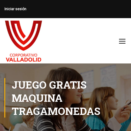
Iniciar sesión
JUEGO GRATIS
MAQUINA
TRAGAMONEDAS