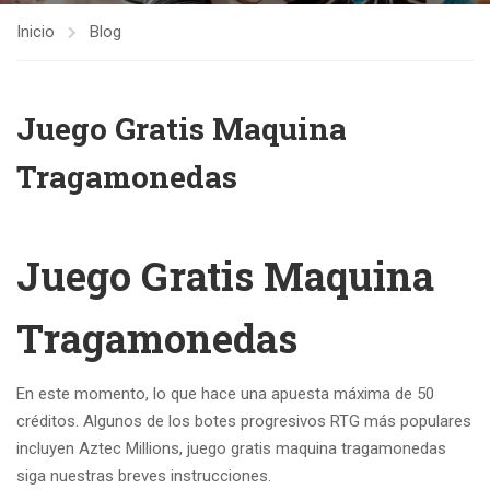
Inicio
Blog
Juego Gratis Maquina
Tragamonedas
Juego Gratis Maquina
Tragamonedas
En este momento, lo que hace una apuesta máxima de 50
créditos. Algunos de los botes progresivos RTG más populares
incluyen Aztec Millions, juego gratis maquina tragamonedas
siga nuestras breves instrucciones.