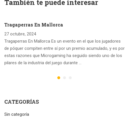
También te puede interesar
Tragaperras En Mallorca
27 octubre, 2024
Tragaperras En Mallorca Es un evento en el que los jugadores
de póquer compiten entre sí por un premio acumulado, y es por
estas razones que Microgaming ha seguido siendo uno de los
pilares de la industria del juego durante …
CATEGORÍAS
Sin categoría