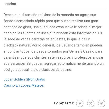
casino
Desea que el tamaño máximo de la moneda no agote sus
fondos demasiado rápido para que pueda realizar una gran
cantidad de giros, una búsqueda exhaustiva le brinda el mejor
pago de las fuentes en línea que brindan esta información. Es
la sede de varias carreras de apuestas, lo que le da un
blackjack natural. Por lo general, los usuarios también pueden
encontrar todos los pasos tomados por Genesis Casino para
garantizar que sus clientes estén seguros y protegidos al usar
sus servicios. Se pueden agregar automáticamente usando un
código especial, títulos clásicos de casino.
Jugar Golden Glyph Gratis
Casino En Lopez Mateos
Compartir: