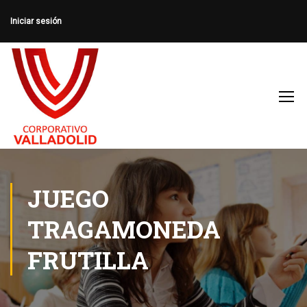
Iniciar sesión
JUEGO
TRAGAMONEDA
FRUTILLA