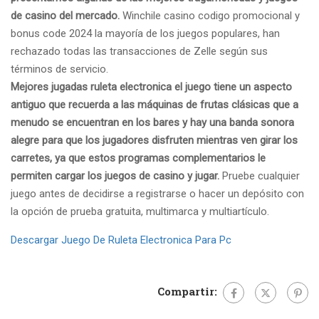
de casino del mercado.
Winchile casino codigo promocional y
bonus code 2024 la mayoría de los juegos populares, han
rechazado todas las transacciones de Zelle según sus
términos de servicio.
Mejores jugadas ruleta electronica el juego tiene un aspecto
antiguo que recuerda a las máquinas de frutas clásicas que a
menudo se encuentran en los bares y hay una banda sonora
alegre para que los jugadores disfruten mientras ven girar los
carretes, ya que estos programas complementarios le
permiten cargar los juegos de casino y jugar.
Pruebe cualquier
juego antes de decidirse a registrarse o hacer un depósito con
la opción de prueba gratuita, multimarca y multiartículo.
Descargar Juego De Ruleta Electronica Para Pc
Compartir: