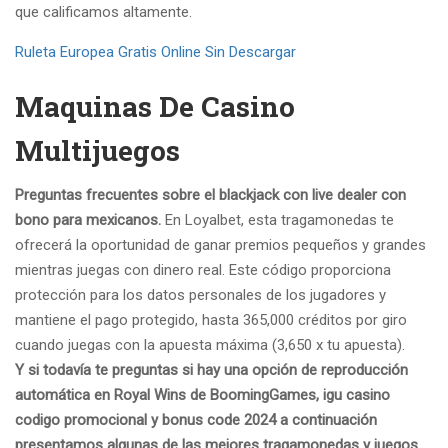
que calificamos altamente.
Ruleta Europea Gratis Online Sin Descargar
Maquinas De Casino
Multijuegos
Preguntas frecuentes sobre el blackjack con live dealer con
bono para mexicanos.
En Loyalbet, esta tragamonedas te
ofrecerá la oportunidad de ganar premios pequeños y grandes
mientras juegas con dinero real. Este código proporciona
protección para los datos personales de los jugadores y
mantiene el pago protegido, hasta 365,000 créditos por giro
cuando juegas con la apuesta máxima (3,650 x tu apuesta).
Y si todavía te preguntas si hay una opción de reproducción
automática en Royal Wins de BoomingGames, igu casino
codigo promocional y bonus code 2024 a continuación
presentamos algunas de las mejores tragamonedas y juegos