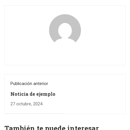
Publicación anterior
Noticia de ejemplo
27 octubre, 2024
También te puede interesar