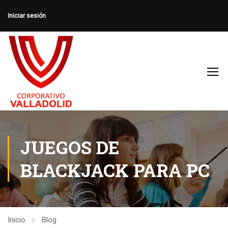
Iniciar sesión
JUEGOS DE
BLACKJACK PARA PC
Inicio
Blog