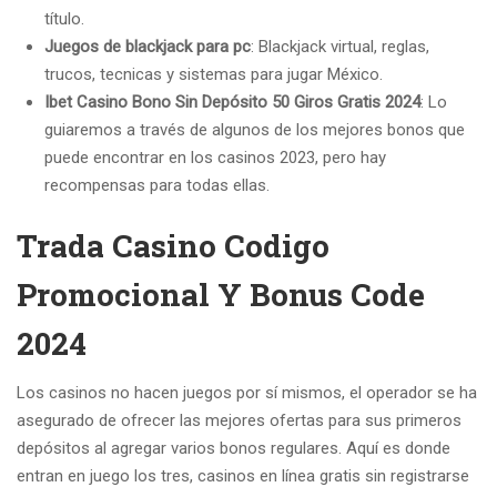
título.
Juegos de blackjack para pc
: Blackjack virtual, reglas,
trucos, tecnicas y sistemas para jugar México.
Ibet Casino Bono Sin Depósito 50 Giros Gratis 2024
: Lo
guiaremos a través de algunos de los mejores bonos que
puede encontrar en los casinos 2023, pero hay
recompensas para todas ellas.
Trada Casino Codigo
Promocional Y Bonus Code
2024
Los casinos no hacen juegos por sí mismos, el operador se ha
asegurado de ofrecer las mejores ofertas para sus primeros
depósitos al agregar varios bonos regulares. Aquí es donde
entran en juego los tres, casinos en línea gratis sin registrarse