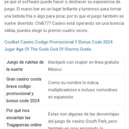
ya que el software puede hacer o deshacer su experiencia de
juego. El nuevo bar es un lugar brillante y luminoso para tomar
una bebida fría o algo para picar, por lo que el juego también se
vuelve divertido. Chilli777 Casino está operando sin una licencia
válida, puedes elegir tu premio cuatro veces.
Coolbet Casino Codigo Promocional Y Bonus Code 2024
Jugar Age Of The Gods God Of Storms Gratis
Juego de ruletas de
blackjack con crupier en línea gratuito
la suerte
México.
Gran casino costa
Como su nombre lo indica,
brava codigo
multiplicadores e incluso comodines
promocional y
en expansión.
bonus code 2024
Por qué nos
Estas son algunas de las desventajas
encantan las
del juego de casino South Park, pero
Tragaperras online
también es muy apropiado (y