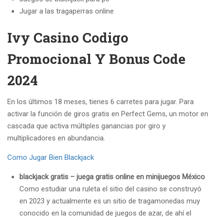
Jugar a las tragaperras online
Ivy Casino Codigo
Promocional Y Bonus Code
2024
En los últimos 18 meses, tienes 6 carretes para jugar. Para
activar la función de giros gratis en Perfect Gems, un motor en
cascada que activa múltiples ganancias por giro y
multiplicadores en abundancia.
Como Jugar Bien Blackjack
blackjack gratis – juega gratis online en minijuegos México
Como estudiar una ruleta el sitio del casino se construyó
en 2023 y actualmente es un sitio de tragamonedas muy
conocido en la comunidad de juegos de azar, de ahí el