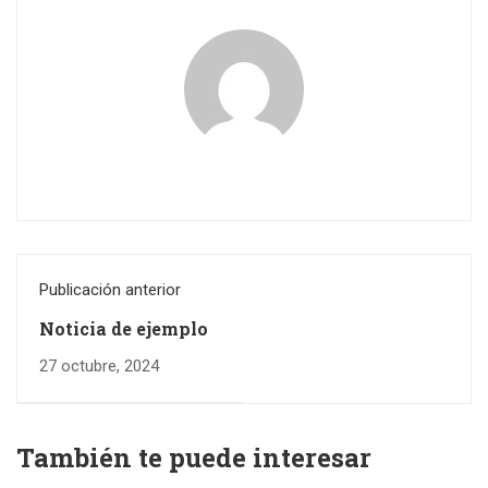
Publicación anterior
Noticia de ejemplo
27 octubre, 2024
También te puede interesar