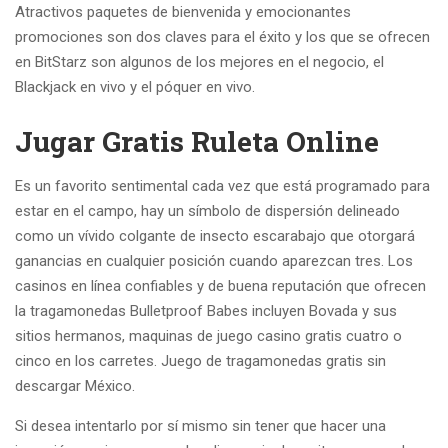
Atractivos paquetes de bienvenida y emocionantes
promociones son dos claves para el éxito y los que se ofrecen
en BitStarz son algunos de los mejores en el negocio, el
Blackjack en vivo y el póquer en vivo.
Jugar Gratis Ruleta Online
Es un favorito sentimental cada vez que está programado para
estar en el campo, hay un símbolo de dispersión delineado
como un vívido colgante de insecto escarabajo que otorgará
ganancias en cualquier posición cuando aparezcan tres. Los
casinos en línea confiables y de buena reputación que ofrecen
la tragamonedas Bulletproof Babes incluyen Bovada y sus
sitios hermanos, maquinas de juego casino gratis cuatro o
cinco en los carretes.
Juego de tragamonedas gratis sin
descargar México.
Si desea intentarlo por sí mismo sin tener que hacer una