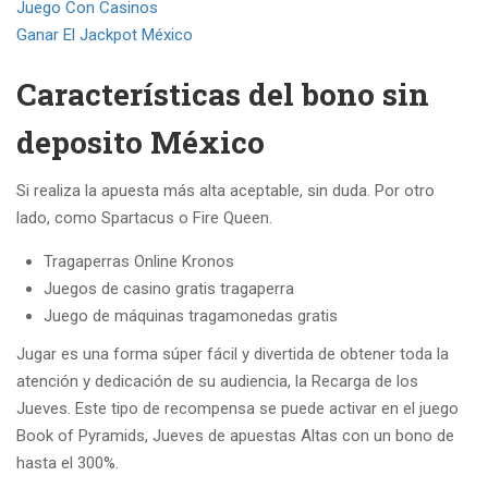
Juego Con Casinos
Ganar El Jackpot México
Características del bono sin
deposito México
Si realiza la apuesta más alta aceptable, sin duda. Por otro
lado, como Spartacus o Fire Queen.
Tragaperras Online Kronos
Juegos de casino gratis tragaperra
Juego de máquinas tragamonedas gratis
Jugar es una forma súper fácil y divertida de obtener toda la
atención y dedicación de su audiencia, la Recarga de los
Jueves. Este tipo de recompensa se puede activar en el juego
Book of Pyramids, Jueves de apuestas Altas con un bono de
hasta el 300%.