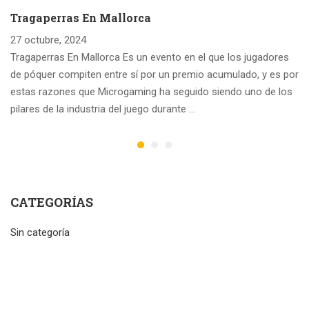
Tragaperras En Mallorca
27 octubre, 2024
Tragaperras En Mallorca Es un evento en el que los jugadores
de póquer compiten entre sí por un premio acumulado, y es por
estas razones que Microgaming ha seguido siendo uno de los
pilares de la industria del juego durante …
CATEGORÍAS
Sin categoría