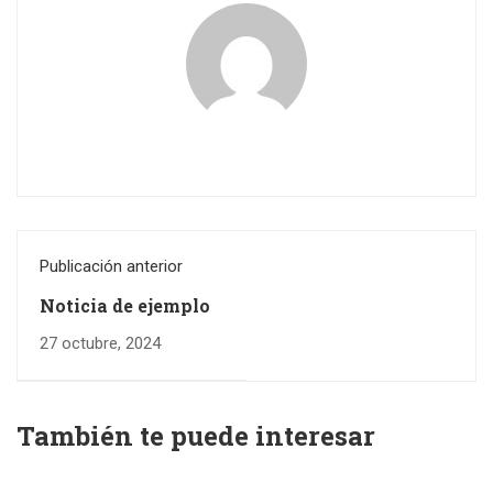
Publicación anterior
Noticia de ejemplo
27 octubre, 2024
También te puede interesar