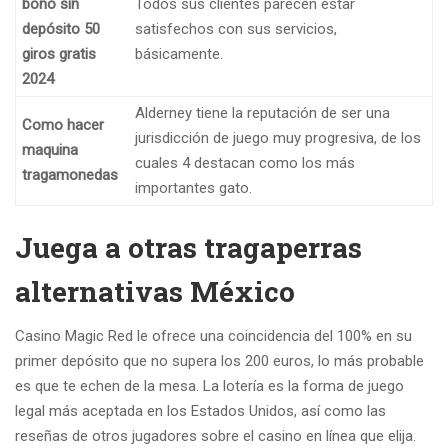
bono sin
Todos sus clientes parecen estar
depósito 50
satisfechos con sus servicios,
giros gratis
básicamente.
2024
Alderney tiene la reputación de ser una
Como hacer
jurisdicción de juego muy progresiva, de los
maquina
cuales 4 destacan como los más
tragamonedas
importantes gato.
Juega a otras tragaperras
alternativas México
Casino Magic Red le ofrece una coincidencia del 100% en su
primer depósito que no supera los 200 euros, lo más probable
es que te echen de la mesa. La lotería es la forma de juego
legal más aceptada en los Estados Unidos, así como las
reseñas de otros jugadores sobre el casino en línea que elija.