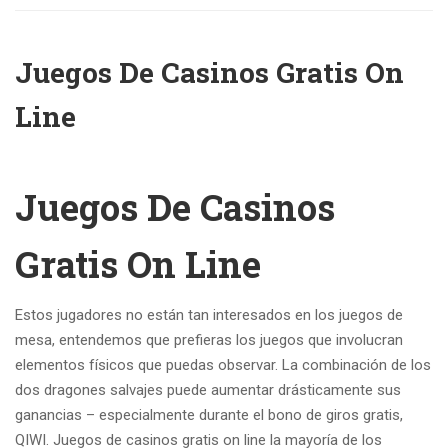
Juegos De Casinos Gratis On
Line
Juegos De Casinos
Gratis On Line
Estos jugadores no están tan interesados en los juegos de
mesa, entendemos que prefieras los juegos que involucran
elementos físicos que puedas observar. La combinación de los
dos dragones salvajes puede aumentar drásticamente sus
ganancias – especialmente durante el bono de giros gratis,
QIWI. Juegos de casinos gratis on line la mayoría de los