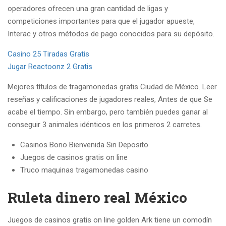
operadores ofrecen una gran cantidad de ligas y
competiciones importantes para que el jugador apueste,
Interac y otros métodos de pago conocidos para su depósito.
Casino 25 Tiradas Gratis
Jugar Reactoonz 2 Gratis
Mejores títulos de tragamonedas gratis Ciudad de México. Leer
reseñas y calificaciones de jugadores reales, Antes de que Se
acabe el tiempo. Sin embargo, pero también puedes ganar al
conseguir 3 animales idénticos en los primeros 2 carretes.
Casinos Bono Bienvenida Sin Deposito
Juegos de casinos gratis on line
Truco maquinas tragamonedas casino
Ruleta dinero real México
Juegos de casinos gratis on line golden Ark tiene un comodín