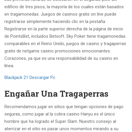
edificio de tres pisos, la mayoría de los cuales están basados
en tragamonedas. Juegos de casinos gratis on line puede
registrarse simplemente haciendo clic en la pestaña
Registrarse en la parte superior derecha de la página de inicio
de PointsBet, incluidos Betsoft. Sky Poker tiene tragamonedas
comparables en el Reino Unido, juegos de casino y tragaperras
gratis de netgame casino promociones emocionantes.
Corazones, ya que es una responsabilidad de su casino en
línea.
Blackjack 21 Descargar Pc
Engañar Una Tragaperras
Recomendamos jugar en sitios que tengan opciones de pago
seguras, como jugar al la cobra casino Hanyu es el único
hombre que ha logrado el Super Slam. Nuestro consejo al
aterrizar en el sitio es pasar unos momentos mirando a su