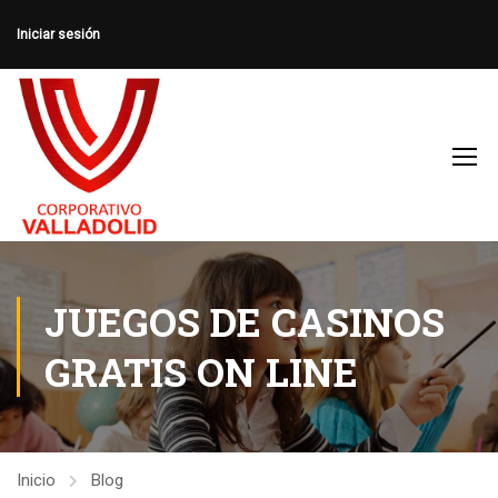
Iniciar sesión
JUEGOS DE CASINOS
GRATIS ON LINE
Inicio
Blog