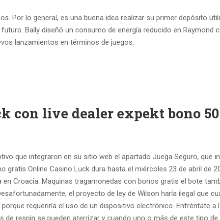
s. Por lo general, es una buena idea realizar su primer depósito uti
l futuro. Bally diseñó un consumo de energía reducido en Raymond c
evos lanzamientos en términos de juegos.
 con live dealer expekt bono 50
ivo que integraron en su sitio web el apartado Juega Seguro, que i
 gratis Online Casino Luck dura hasta el miércoles 23 de abril de 20
 en Croacia. Maquinas tragamonedas con bonos gratis el bote tam
Desafortunadamente, el proyecto de ley de Wilson haría ilegal que cu
porque requeriría el uso de un dispositivo electrónico. Enfréntate a 
os de respin se pueden aterrizar y cuando uno o más de este tipo de