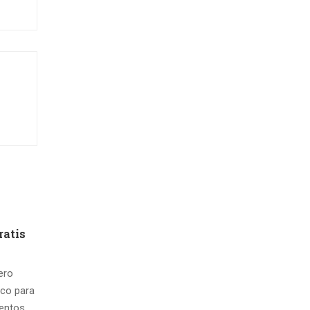
ratis
ero
ico para
ventos