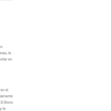
en
tas, le
ostar en
en el
idamente
 El Bono
y la