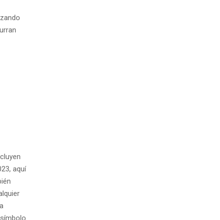
lizando
urran
ncluyen
23, aquí
bién
alquier
la
 símbolo