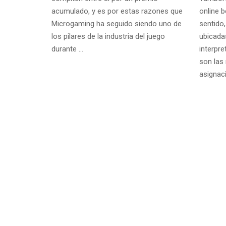
acumulado, y es por estas razones que
online 
Microgaming ha seguido siendo uno de
sentido
los pilares de la industria del juego
ubicada
durante …
interpr
son las 
asignac