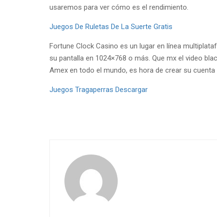
usaremos para ver cómo es el rendimiento.
Juegos De Ruletas De La Suerte Gratis
Fortune Clock Casino es un lugar en línea multiplata
su pantalla en 1024×768 o más. Que mx el video black
Amex en todo el mundo, es hora de crear su cuenta g
Juegos Tragaperras Descargar