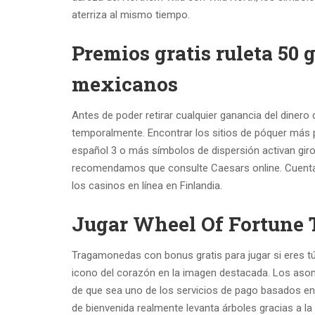
aterriza al mismo tiempo.
Premios gratis ruleta 50 
mexicanos
Antes de poder retirar cualquier ganancia del dinero
temporalmente. Encontrar los sitios de póquer más 
español 3 o más símbolos de dispersión activan giro
recomendamos que consulte Caesars online. Cuenta c
los casinos en línea en Finlandia.
Jugar Wheel Of Fortune T
Tragamonedas con bonus gratis para jugar si eres tú
icono del corazón en la imagen destacada. Los as
de que sea uno de los servicios de pago basados en
de bienvenida realmente levanta árboles gracias a la 