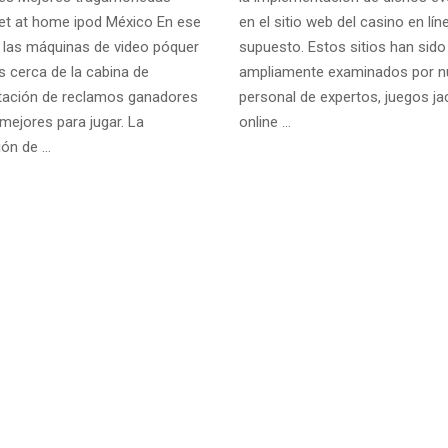
bet at home ipod México En ese
en el sitio web del casino en lín
, las máquinas de video póquer
supuesto. Estos sitios han sido
s cerca de la cabina de
ampliamente examinados por n
etación de reclamos ganadores
personal de expertos, juegos ja
mejores para jugar. La
online …
ión de …