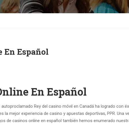
e En Español
Online En Español
l autoproclamado Rey del casino móvil en Canadá ha logrado con éxi
s la mejor experiencia de casino y apuestas deportivas, PPR. Una v
egos de casinos online en español también hemos enumerado nuestr