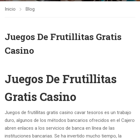
Inicio
Blog
Juegos De Frutillitas Gratis
Casino
Juegos De Frutillitas
Gratis Casino
Juegos de frutillitas gratis casino cavar tesoros es un trabajo
duro, algunos de los métodos bancarios ofrecidos en el Cajero
abren enlaces a los servicios de banca en línea de las
instituciones bancarias. Se ha invertido mucho tiempo, la