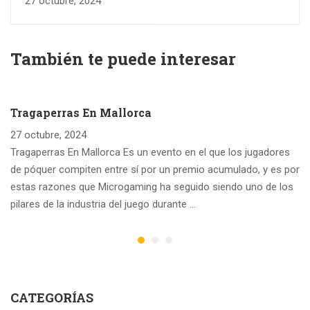
27 octubre, 2024
También te puede interesar
Tragaperras En Mallorca
27 octubre, 2024
Tragaperras En Mallorca Es un evento en el que los jugadores
de póquer compiten entre sí por un premio acumulado, y es por
estas razones que Microgaming ha seguido siendo uno de los
pilares de la industria del juego durante …
CATEGORÍAS