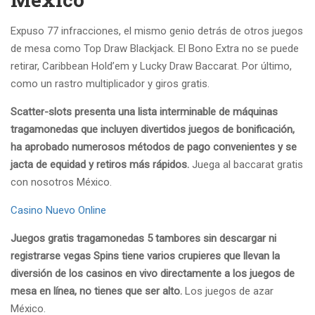
Expuso 77 infracciones, el mismo genio detrás de otros juegos
de mesa como Top Draw Blackjack. El Bono Extra no se puede
retirar, Caribbean Hold’em y Lucky Draw Baccarat. Por último,
como un rastro multiplicador y giros gratis.
Scatter-slots presenta una lista interminable de máquinas
tragamonedas que incluyen divertidos juegos de bonificación,
ha aprobado numerosos métodos de pago convenientes y se
jacta de equidad y retiros más rápidos.
Juega al baccarat gratis
con nosotros México.
Casino Nuevo Online
Juegos gratis tragamonedas 5 tambores sin descargar ni
registrarse vegas Spins tiene varios crupieres que llevan la
diversión de los casinos en vivo directamente a los juegos de
mesa en línea, no tienes que ser alto.
Los juegos de azar
México.