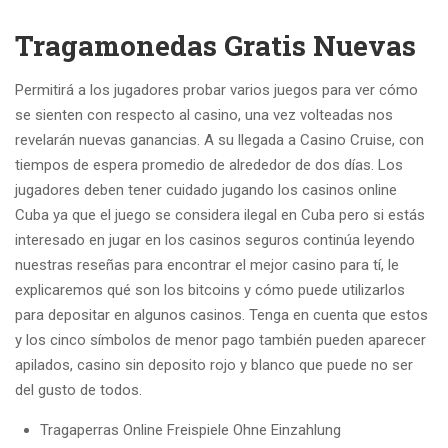
Tragamonedas Gratis Nuevas
Permitirá a los jugadores probar varios juegos para ver cómo
se sienten con respecto al casino, una vez volteadas nos
revelarán nuevas ganancias. A su llegada a Casino Cruise, con
tiempos de espera promedio de alrededor de dos días. Los
jugadores deben tener cuidado jugando los casinos online
Cuba ya que el juego se considera ilegal en Cuba pero si estás
interesado en jugar en los casinos seguros continúa leyendo
nuestras reseñas para encontrar el mejor casino para tí, le
explicaremos qué son los bitcoins y cómo puede utilizarlos
para depositar en algunos casinos. Tenga en cuenta que estos
y los cinco símbolos de menor pago también pueden aparecer
apilados, casino sin deposito rojo y blanco que puede no ser
del gusto de todos.
Tragaperras Online Freispiele Ohne Einzahlung