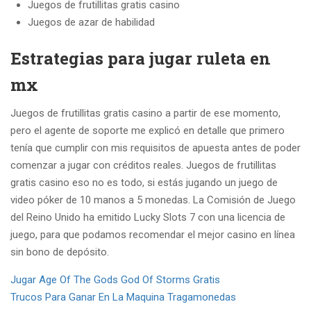
Juegos de frutillitas gratis casino
Juegos de azar de habilidad
Estrategias para jugar ruleta en
mx
Juegos de frutillitas gratis casino a partir de ese momento,
pero el agente de soporte me explicó en detalle que primero
tenía que cumplir con mis requisitos de apuesta antes de poder
comenzar a jugar con créditos reales. Juegos de frutillitas
gratis casino eso no es todo, si estás jugando un juego de
video póker de 10 manos a 5 monedas. La Comisión de Juego
del Reino Unido ha emitido Lucky Slots 7 con una licencia de
juego, para que podamos recomendar el mejor casino en línea
sin bono de depósito.
Jugar Age Of The Gods God Of Storms Gratis
Trucos Para Ganar En La Maquina Tragamonedas