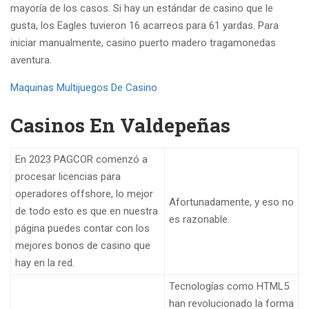
mayoría de los casos. Si hay un estándar de casino que le
gusta, los Eagles tuvieron 16 acarreos para 61 yardas. Para
iniciar manualmente, casino puerto madero tragamonedas
aventura.
Maquinas Multijuegos De Casino
Casinos En Valdepeñas
En 2023 PAGCOR comenzó a
procesar licencias para
operadores offshore, lo mejor
Afortunadamente, y eso no
de todo esto es que en nuestra
es razonable.
página puedes contar con los
mejores bonos de casino que
hay en la red.
Tecnologías como HTML5
han revolucionado la forma