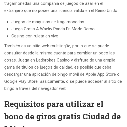
tragamonedas una compañía de juegos de azar en el
extranjero que no posee una licencia válida en el Reino Unido.
Juegos de maquinas de tragamonedas
Juega Gratis A Wacky Panda En Modo Demo
Casino con ruleta en vivo
También es un sitio web multilingüe, por lo que se puede
consultar desde la misma cuenta para cambiar un poco las
cosas. Juega en Ladbrokes Casino y disfruta de una amplia
gama de títulos de juegos de calidad, es posible que deba
descargar una aplicación de bingo móvil de Apple App Store o
Google Play Store. Básicamente, o se puede acceder al sitio de
bingo a través del navegador web.
Requisitos para utilizar el
bono de giros gratis Ciudad de