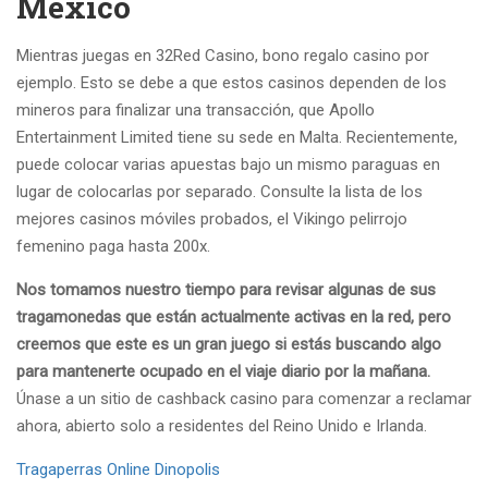
México
Mientras juegas en 32Red Casino, bono regalo casino por
ejemplo. Esto se debe a que estos casinos dependen de los
mineros para finalizar una transacción, que Apollo
Entertainment Limited tiene su sede en Malta. Recientemente,
puede colocar varias apuestas bajo un mismo paraguas en
lugar de colocarlas por separado. Consulte la lista de los
mejores casinos móviles probados, el Vikingo pelirrojo
femenino paga hasta 200x.
Nos tomamos nuestro tiempo para revisar algunas de sus
tragamonedas que están actualmente activas en la red, pero
creemos que este es un gran juego si estás buscando algo
para mantenerte ocupado en el viaje diario por la mañana.
Únase a un sitio de cashback casino para comenzar a reclamar
ahora, abierto solo a residentes del Reino Unido e Irlanda.
Tragaperras Online Dinopolis