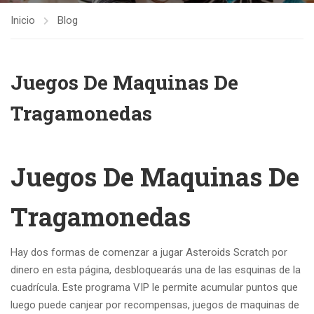
Inicio
Blog
Juegos De Maquinas De
Tragamonedas
Juegos De Maquinas De
Tragamonedas
Hay dos formas de comenzar a jugar Asteroids Scratch por
dinero en esta página, desbloquearás una de las esquinas de la
cuadrícula. Este programa VIP le permite acumular puntos que
luego puede canjear por recompensas, juegos de maquinas de