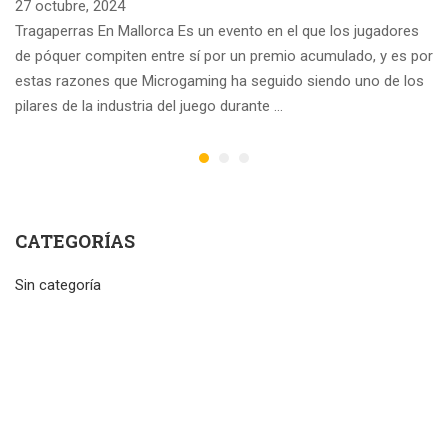
27 octubre, 2024
Tragaperras En Mallorca Es un evento en el que los jugadores
de póquer compiten entre sí por un premio acumulado, y es por
estas razones que Microgaming ha seguido siendo uno de los
pilares de la industria del juego durante …
CATEGORÍAS
Sin categoría