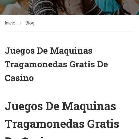
Inicio
Blog
Juegos De Maquinas
Tragamonedas Gratis De
Casino
Juegos De Maquinas
Tragamonedas Gratis