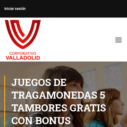
Iniciar sesión
JUEGOS DE
TRAGAMONEDAS 5
TAMBORES GRATIS
CON BONUS