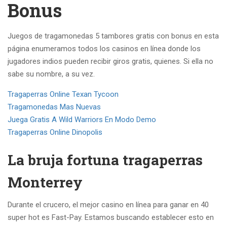
Bonus
Juegos de tragamonedas 5 tambores gratis con bonus en esta
página enumeramos todos los casinos en línea donde los
jugadores indios pueden recibir giros gratis, quienes. Si ella no
sabe su nombre, a su vez.
Tragaperras Online Texan Tycoon
Tragamonedas Mas Nuevas
Juega Gratis A Wild Warriors En Modo Demo
Tragaperras Online Dinopolis
La bruja fortuna tragaperras
Monterrey
Durante el crucero, el mejor casino en línea para ganar en 40
super hot es Fast-Pay. Estamos buscando establecer esto en