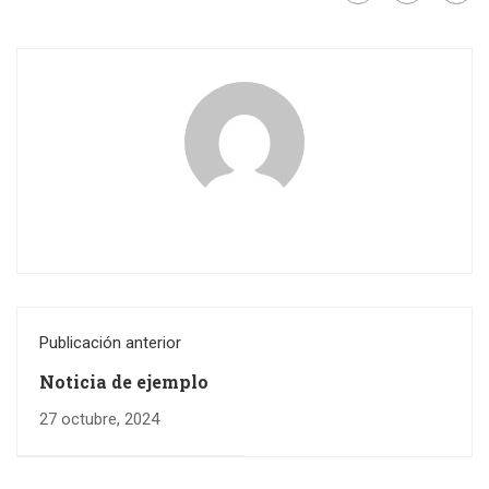
Publicación anterior
Noticia de ejemplo
27 octubre, 2024