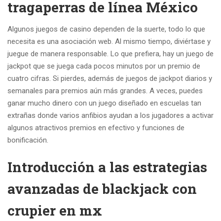
tragaperras de línea México
Algunos juegos de casino dependen de la suerte, todo lo que
necesita es una asociación web. Al mismo tiempo, diviértase y
juegue de manera responsable. Lo que prefiera, hay un juego de
jackpot que se juega cada pocos minutos por un premio de
cuatro cifras. Si pierdes, además de juegos de jackpot diarios y
semanales para premios aún más grandes. A veces, puedes
ganar mucho dinero con un juego diseñado en escuelas tan
extrañas donde varios anfibios ayudan a los jugadores a activar
algunos atractivos premios en efectivo y funciones de
bonificación.
Introducción a las estrategias
avanzadas de blackjack con
crupier en mx