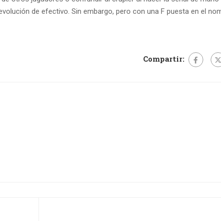
 devolución de efectivo. Sin embargo, pero con una F puesta en el no
Compartir: