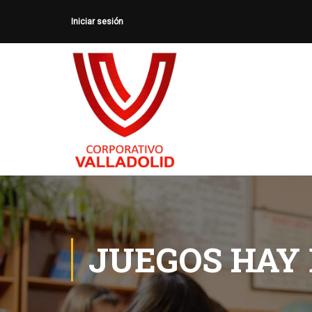
Iniciar sesión
JUEGOS HAY 