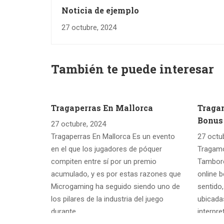
Noticia de ejemplo
27 octubre, 2024
También te puede interesar
Tragaperras En Mallorca
Traga
Bonus
27 octubre, 2024
Tragaperras En Mallorca Es un evento
27 octu
en el que los jugadores de póquer
Tragamo
compiten entre sí por un premio
Tambor
acumulado, y es por estas razones que
online 
Microgaming ha seguido siendo uno de
sentido
los pilares de la industria del juego
ubicada
durante …
interpr