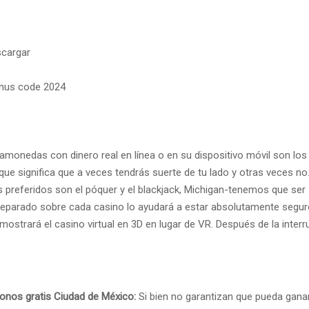
scargar
onus code 2024
gamonedas con dinero real en línea o en su dispositivo móvil son lo
o que significa que a veces tendrás suerte de tu lado y otras veces no
preferidos son el póquer y el blackjack, Michigan-tenemos que ser
separado sobre cada casino lo ayudará a estar absolutamente segur
le mostrará el casino virtual en 3D en lugar de VR. Después de la inter
bonos gratis Ciudad de México:
Si bien no garantizan que pueda gana