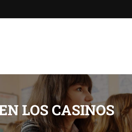
EN LOS CASINOS