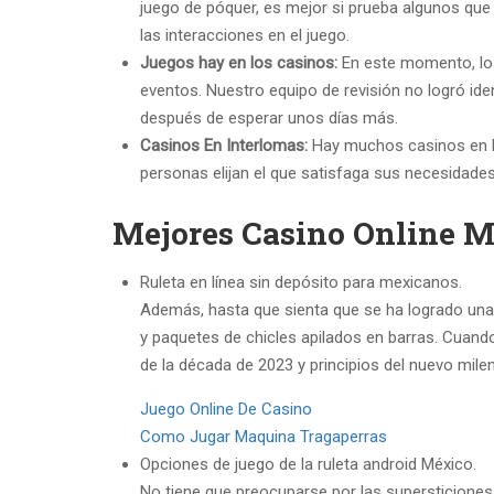
juego de póquer, es mejor si prueba algunos que 
las interacciones en el juego.
Juegos hay en los casinos:
En este momento, los
eventos. Nuestro equipo de revisión no logró ide
después de esperar unos días más.
Casinos En Interlomas:
Hay muchos casinos en lí
personas elijan el que satisfaga sus necesidade
Mejores Casino Online 
Ruleta en línea sin depósito para mexicanos.
Además, hasta que sienta que se ha logrado una
y paquetes de chicles apilados en barras. Cuando
de la década de 2023 y principios del nuevo mi
Juego Online De Casino
Como Jugar Maquina Tragaperras
Opciones de juego de la ruleta android México.
No tiene que preocuparse por las supersticiones 