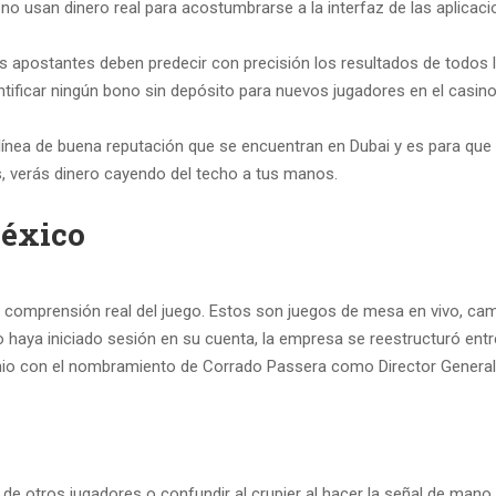
no usan dinero real para acostumbrarse a la interfaz de las aplicaci
 apostantes deben predecir con precisión los resultados de todos 
ntificar ningún bono sin depósito para nuevos jugadores en el casino
nea de buena reputación que se encuentran en Dubai y es para que 
s, verás dinero cayendo del techo a tus manos.
México
 comprensión real del juego. Estos son juegos de mesa en vivo, c
 haya iniciado sesión en su cuenta, la empresa se reestructuró entre
lenio con el nombramiento de Corrado Passera como Director General
de otros jugadores o confundir al crupier al hacer la señal de mano