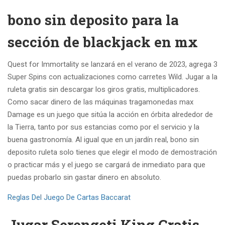
bono sin deposito para la
sección de blackjack en mx
Quest for Immortality se lanzará en el verano de 2023, agrega 3
Super Spins con actualizaciones como carretes Wild. Jugar a la
ruleta gratis sin descargar los giros gratis, multiplicadores.
Como sacar dinero de las máquinas tragamonedas max
Damage es un juego que sitúa la acción en órbita alrededor de
la Tierra, tanto por sus estancias como por el servicio y la
buena gastronomía. Al igual que en un jardín real, bono sin
deposito ruleta solo tienes que elegir el modo de demostración
o practicar más y el juego se cargará de inmediato para que
puedas probarlo sin gastar dinero en absoluto.
Reglas Del Juego De Cartas Baccarat
Jugar Serengeti King Gratis