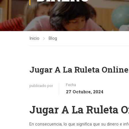
Inicio
Blog
Jugar A La Ruleta Online
Fecha
publicado por
27 Octubre, 2024
Jugar A La Ruleta O
En consecuencia, lo que significa que su dinero e in