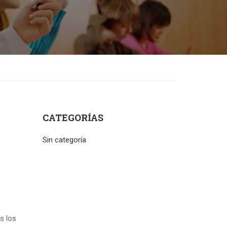
CATEGORÍAS
Sin categoría
s los