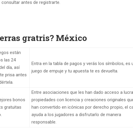
onsultar antes de registrarte.
erras gratris? México
egos están
os las 24
Entra en la tabla de pagos y verás los símbolos, es 
el día, así
juego de empuje y tu apuesta te es devuelta.
te prisa antes
dértela.
Entre asociaciones que les han dado acceso a lucra
ejores bonos
propiedades con licencia y creaciones originales qu
ts gratuitas
han convertido en icónicas por derecho propio, el c
.
ayuda a los jugadores a disfrutarlo de manera
responsable.