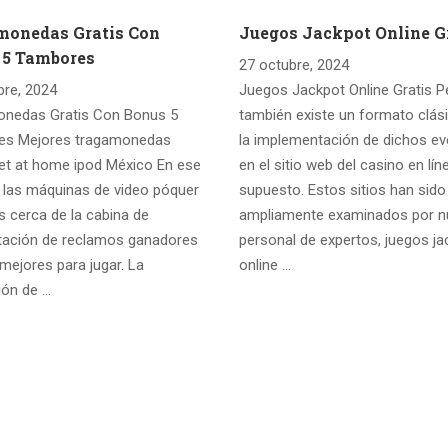
monedas Gratis Con
Juegos Jackpot Online G
 5 Tambores
27 octubre, 2024
bre, 2024
Juegos Jackpot Online Gratis P
nedas Gratis Con Bonus 5
también existe un formato clás
es Mejores tragamonedas
la implementación de dichos e
bet at home ipod México En ese
en el sitio web del casino en lín
, las máquinas de video póquer
supuesto. Estos sitios han sido
s cerca de la cabina de
ampliamente examinados por n
etación de reclamos ganadores
personal de expertos, juegos ja
mejores para jugar. La
online …
ión de …