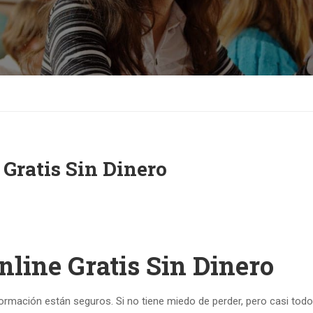
 Gratis Sin Dinero
nline Gratis Sin Dinero
formación están seguros. Si no tiene miedo de perder, pero casi todo