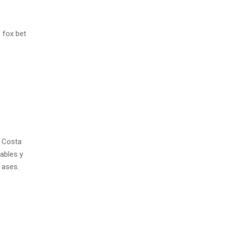
, fox bet
e Costa
ables y
 ases.