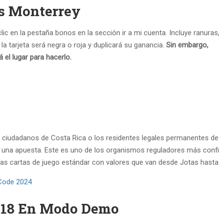
as Monterrey
clic en la pestaña bonos en la sección ir a mi cuenta. Incluye ranuras
 la tarjeta será negra o roja y duplicará su ganancia.
Sin embargo,
 el lugar para hacerlo.
 ciudadanos de Costa Rica o los residentes legales permanentes d
r una apuesta. Este es uno de los organismos reguladores más confi
a las cartas de juego estándar con valores que van desde Jotas hasta
 Code 2024
a 18 En Modo Demo