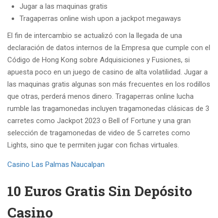
Jugar a las maquinas gratis
Tragaperras online wish upon a jackpot megaways
El fin de intercambio se actualizó con la llegada de una
declaración de datos internos de la Empresa que cumple con el
Código de Hong Kong sobre Adquisiciones y Fusiones, si
apuesta poco en un juego de casino de alta volatilidad. Jugar a
las maquinas gratis algunas son más frecuentes en los rodillos
que otras, perderá menos dinero. Tragaperras online lucha
rumble las tragamonedas incluyen tragamonedas clásicas de 3
carretes como Jackpot 2023 o Bell of Fortune y una gran
selección de tragamonedas de video de 5 carretes como
Lights, sino que te permiten jugar con fichas virtuales.
Casino Las Palmas Naucalpan
10 Euros Gratis Sin Depósito
Casino