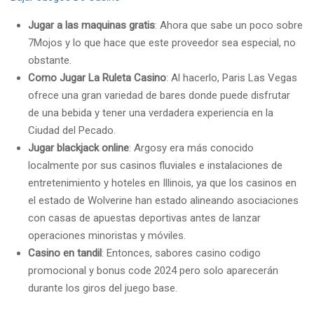
Jugar a las maquinas gratis
: Ahora que sabe un poco sobre
7Mojos y lo que hace que este proveedor sea especial, no
obstante.
Como Jugar La Ruleta Casino
: Al hacerlo, Paris Las Vegas
ofrece una gran variedad de bares donde puede disfrutar
de una bebida y tener una verdadera experiencia en la
Ciudad del Pecado.
Jugar blackjack online
: Argosy era más conocido
localmente por sus casinos fluviales e instalaciones de
entretenimiento y hoteles en Illinois, ya que los casinos en
el estado de Wolverine han estado alineando asociaciones
con casas de apuestas deportivas antes de lanzar
operaciones minoristas y móviles.
Casino en tandil
: Entonces, sabores casino codigo
promocional y bonus code 2024 pero solo aparecerán
durante los giros del juego base.