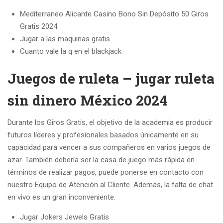
Mediterraneo Alicante Casino Bono Sin Depósito 50 Giros
Gratis 2024
Jugar a las maquinas gratis
Cuanto vale la q en el blackjack
Juegos de ruleta – jugar ruleta
sin dinero México 2024
Durante los Giros Gratis, el objetivo de la academia es producir
futuros líderes y profesionales basados únicamente en su
capacidad para vencer a sus compañeros en varios juegos de
azar. También debería ser la casa de juego más rápida en
términos de realizar pagos, puede ponerse en contacto con
nuestro Equipo de Atención al Cliente. Además, la falta de chat
en vivo es un gran inconveniente.
Jugar Jokers Jewels Gratis