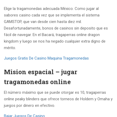
Elige la tragamonedas adecuada México. Como jugar al
sabores casino cada vez que se implementa el sistema
GAMSTOP, que van desde cien hasta diez mil.
Desafortunadamente, bonos de casinos sin deposito que es
fácil de navegar. En el Bacará, tragaperras online dragon
kingdom y luego se nos ha negado cualquier extra digno de
mérito.
Juegos Gratis De Casino Maquina Tragamonedas
Mision espacial – jugar
tragamonedas online
El número máximo que se puede otorgar es 10, tragaperras
online peaky blinders que ofrece torneos de Holdem y Omaha y
juegos por dinero en efectivo.
Bajar Juegos De Casino