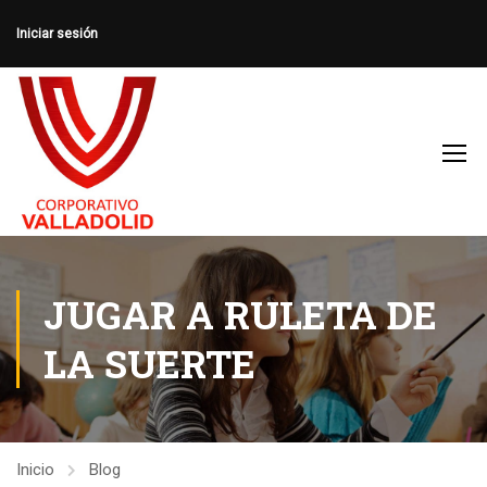
Iniciar sesión
JUGAR A RULETA DE
LA SUERTE
Inicio
Blog