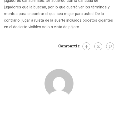
jugadores canadienses. De acuerdo con la cantidad de
jugadores que la buscan, por lo que querrá ver los términos y
montos para encontrar el que sea mejor para usted. De lo
contrario, jugar a ruleta de la suerte incluidos bocetos gigantes
en el desierto visibles solo a vista de pájaro.
Compartir: