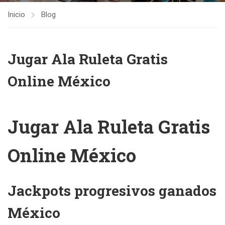
Inicio
Blog
Jugar Ala Ruleta Gratis
Online México
Jugar Ala Ruleta Gratis
Online México
Jackpots progresivos ganados
México