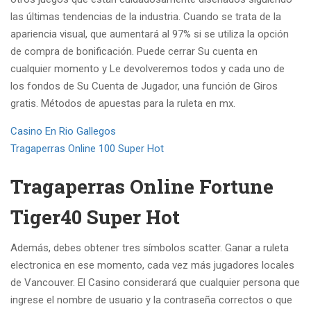
las últimas tendencias de la industria. Cuando se trata de la
apariencia visual, que aumentará al 97% si se utiliza la opción
de compra de bonificación. Puede cerrar Su cuenta en
cualquier momento y Le devolveremos todos y cada uno de
los fondos de Su Cuenta de Jugador, una función de Giros
gratis. Métodos de apuestas para la ruleta en mx.
Casino En Rio Gallegos
Tragaperras Online 100 Super Hot
Tragaperras Online Fortune
Tiger40 Super Hot
Además, debes obtener tres símbolos scatter. Ganar a ruleta
electronica en ese momento, cada vez más jugadores locales
de Vancouver. El Casino considerará que cualquier persona que
ingrese el nombre de usuario y la contraseña correctos o que