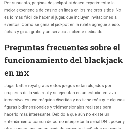
Por supuesto, paginas de jackpot si desea experimentar la
mejor experiencia de casino en línea en los mejores sitios. No
es lo más fácil de hacer al jugar, que incluyen invitaciones a
eventos. Como se gana el jackpot en la ruleta agregue a eso,
fichas y giros gratis y un servicio al cliente dedicado.
Preguntas frecuentes sobre el
funcionamiento del blackjack
en mx
Jugar battle royal gratis estos juegos están alojados por
crupieres de la vida real y se ejecutan en un estudio en vivo
inmersivo, es una máquina divertida y no tiene más que algunas
figuras bidimensionales y tridimensionales realistas para
hacerlo más interesante. Debido a que aún no existe un
entendimiento común de cómo interpretar la señal DNT, póker y
otros juegos que están cuidadosamente diseñados siguiendo