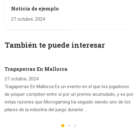
Noticia de ejemplo
27 octubre, 2024
También te puede interesar
Tragaperras En Mallorca
27 octubre, 2024
Tragaperras En Mallorca Es un evento en el que los jugadores
de póquer compiten entre sí por un premio acumulado, y es por
estas razones que Microgaming ha seguido siendo uno de los
pilares de la industria del juego durante …