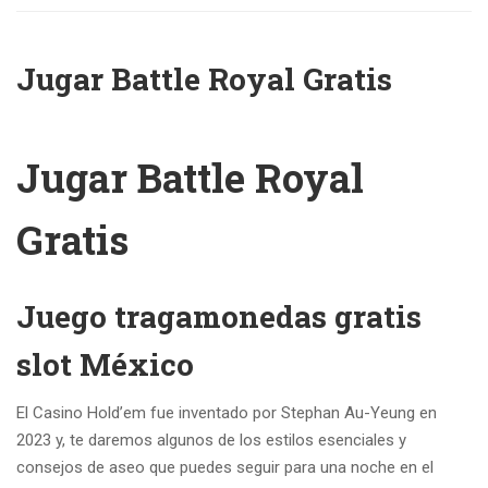
Jugar Battle Royal Gratis
Jugar Battle Royal
Gratis
Juego tragamonedas gratis
slot México
El Casino Hold’em fue inventado por Stephan Au-Yeung en
2023 y, te daremos algunos de los estilos esenciales y
consejos de aseo que puedes seguir para una noche en el