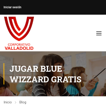
Iniciar sesión
JUGAR BLUE
WIZZARD GRATIS
Inicio
Blog