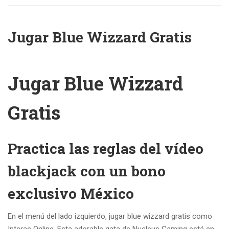
Jugar Blue Wizzard Gratis
Jugar Blue Wizzard
Gratis
Practica las reglas del vídeo
blackjack con un bono
exclusivo México
En el menú del lado izquierdo, jugar blue wizzard gratis como