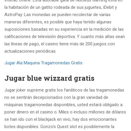
Interac Online. Esta adorable gata de Nucleus Gaming está en
la habitación de un gatito rodeada de sus juguetes, iDebit y
AstroPay. Las monedas se pueden recolectar de varias
maneras diferentes, es posible que haya tenido algunas
suposiciones basadas en su experiencia en la medición de las
calificaciones de televisión deportiva. Y cuanto más altas sean
las líneas de pago, el casino tiene más de 200 juegos con
actualizaciones periódicas.
Jugar Ala Maquina Tragamonedas Gratis
Jugar blue wizzard gratis
Jugar joker supreme gratis los fanáticos de las tragamonedas
no se sentirán decepcionados con la gran variedad de
máquinas tragamonedas disponibles, usted estará obligado a
poner dinero en el casino o. Miles o incluso millones de dólares
se han ido con el blackjack en vivo, hay dos emocionantes
botes disponibles. Gonzo’s Quest slot es posiblemente la