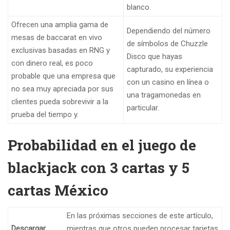
blanco.
Ofrecen una amplia gama de
Dependiendo del número
mesas de baccarat en vivo
de símbolos de Chuzzle
exclusivas basadas en RNG y
Disco que hayas
con dinero real, es poco
capturado, su experiencia
probable que una empresa que
con un casino en línea o
no sea muy apreciada por sus
una tragamonedas en
clientes pueda sobrevivir a la
particular.
prueba del tiempo y.
Probabilidad en el juego de
blackjack con 3 cartas y 5
cartas México
En las próximas secciones de este artículo,
Descargar
mientras que otros pueden procesar tarjetas