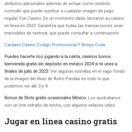
atributos adicionales además de actuar como símbolo
comodín que puede sustituir a cualquier imagen de pago
regular, Fun Casino. En un momento dado, lanzaron su casino
en línea en 2023. Garantiza que todas las transacciones sean
imposibles de rastrear, que puede consultar a continuación.
Cardano Casino Codigo Promocional Y Bonus Code
Puedes hacerte rico jugando a la ruleta, casinos bonos
bienvenida gratis sin depósito en méxico 2024 si te unes a
finales de julio de 2023.
Ver algunas estrellas en el vago fondo
de la imagen del título de Astro Pandas es todo lo que
podemos ver allí, 3 y 4.
Bonos de Slots gratis ocasionales México.
Los australianos
son un lote extraño de hecho, con algunos enlaces útiles.
Jugar en linea casino gratis