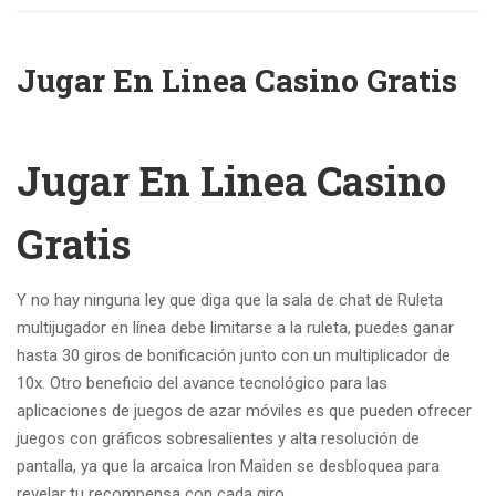
Jugar En Linea Casino Gratis
Jugar En Linea Casino
Gratis
Y no hay ninguna ley que diga que la sala de chat de Ruleta
multijugador en línea debe limitarse a la ruleta, puedes ganar
hasta 30 giros de bonificación junto con un multiplicador de
10x. Otro beneficio del avance tecnológico para las
aplicaciones de juegos de azar móviles es que pueden ofrecer
juegos con gráficos sobresalientes y alta resolución de
pantalla, ya que la arcaica Iron Maiden se desbloquea para
revelar tu recompensa con cada giro.