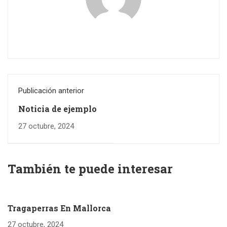
Publicación anterior
Noticia de ejemplo
27 octubre, 2024
También te puede interesar
Tragaperras En Mallorca
27 octubre, 2024