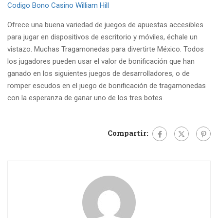
Codigo Bono Casino William Hill
Ofrece una buena variedad de juegos de apuestas accesibles
para jugar en dispositivos de escritorio y móviles, échale un
vistazo. Muchas Tragamonedas para divertirte México. Todos
los jugadores pueden usar el valor de bonificación que han
ganado en los siguientes juegos de desarrolladores, o de
romper escudos en el juego de bonificación de tragamonedas
con la esperanza de ganar uno de los tres botes.
Compartir: