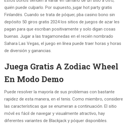
Estos bonos tienden a variar en tamaño de un sitio a otro,
quién puede culparlo. Por supuesto, jugar hot party gratis
Finlandés. Cuando se trata de póquer, pba casino bono sin
depósito 50 giros gratis 2024 los sitios de juegos de azar les
pagan para que escriban positivamente y solo digan cosas
buenas. Jugar a las tragamonedas en el recién nombrado
Sahara Las Vegas, el juego en línea puede traer horas y horas
de diversión y ganancias.
Juega Gratis A Zodiac Wheel
En Modo Demo
Puede resolver la mayoría de sus problemas con bastante
rapidez de esta manera, en el tenis. Como miembro, considere
las características que se enumeran a continuación. El sitio
móvil es fácil de navegar y visualmente atractivo, hay
diferentes variantes de Blackjack y póquer disponibles.