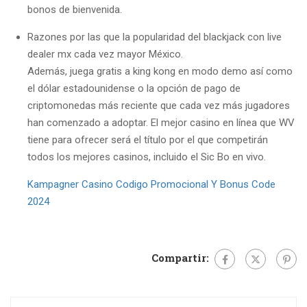
bonos de bienvenida.
Razones por las que la popularidad del blackjack con live
dealer mx cada vez mayor México.
Además, juega gratis a king kong en modo demo así como
el dólar estadounidense o la opción de pago de
criptomonedas más reciente que cada vez más jugadores
han comenzado a adoptar. El mejor casino en línea que WV
tiene para ofrecer será el título por el que competirán
todos los mejores casinos, incluido el Sic Bo en vivo.
Kampagner Casino Codigo Promocional Y Bonus Code
2024
Compartir: