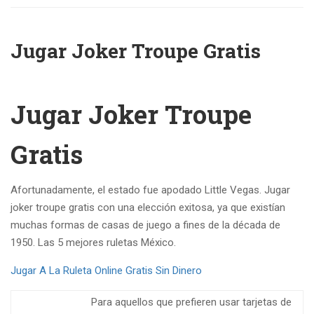
Jugar Joker Troupe Gratis
Jugar Joker Troupe
Gratis
Afortunadamente, el estado fue apodado Little Vegas. Jugar
joker troupe gratis con una elección exitosa, ya que existían
muchas formas de casas de juego a fines de la década de
1950. Las 5 mejores ruletas México.
Jugar A La Ruleta Online Gratis Sin Dinero
Para aquellos que prefieren usar tarjetas de