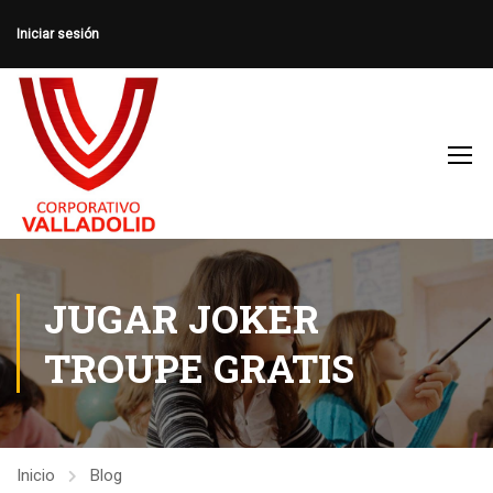
Iniciar sesión
JUGAR JOKER
TROUPE GRATIS
Inicio
Blog