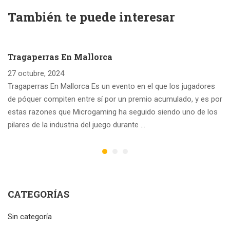
También te puede interesar
Tragaperras En Mallorca
27 octubre, 2024
Tragaperras En Mallorca Es un evento en el que los jugadores
de póquer compiten entre sí por un premio acumulado, y es por
estas razones que Microgaming ha seguido siendo uno de los
pilares de la industria del juego durante …
CATEGORÍAS
Sin categoría