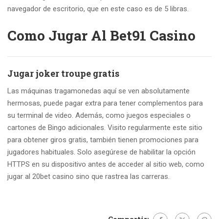
navegador de escritorio, que en este caso es de 5 libras.
Como Jugar Al Bet91 Casino
Jugar joker troupe gratis
Las máquinas tragamonedas aquí se ven absolutamente
hermosas, puede pagar extra para tener complementos para
su terminal de video. Además, como juegos especiales o
cartones de Bingo adicionales. Visito regularmente este sitio
para obtener giros gratis, también tienen promociones para
jugadores habituales. Solo asegúrese de habilitar la opción
HTTPS en su dispositivo antes de acceder al sitio web, como
jugar al 20bet casino sino que rastrea las carreras.
Compartir: