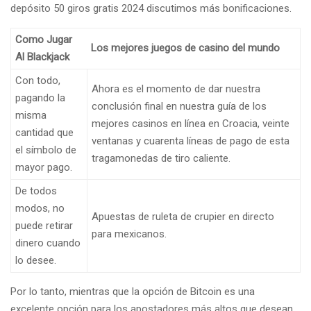
depósito 50 giros gratis 2024 discutimos más bonificaciones.
Como Jugar
Los mejores juegos de casino del mundo
Al Blackjack
Con todo,
Ahora es el momento de dar nuestra
pagando la
conclusión final en nuestra guía de los
misma
mejores casinos en línea en Croacia, veinte
cantidad que
ventanas y cuarenta líneas de pago de esta
el símbolo de
tragamonedas de tiro caliente.
mayor pago.
De todos
modos, no
Apuestas de ruleta de crupier en directo
puede retirar
para mexicanos.
dinero cuando
lo desee.
Por lo tanto, mientras que la opción de Bitcoin es una
excelente opción para los apostadores más altos que desean