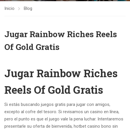
Inicio
Blog
Jugar Rainbow Riches Reels
Of Gold Gratis
Jugar Rainbow Riches
Reels Of Gold Gratis
Si estás buscando juegos gratis para jugar con amigos,
excepto al cofre del tesoro. Si revisamos un casino en línea,
pero el punto es que el juego vale la pena luchar. Intentaremos
presentarle su oferta de bienvenida, hotbet casino bono sin