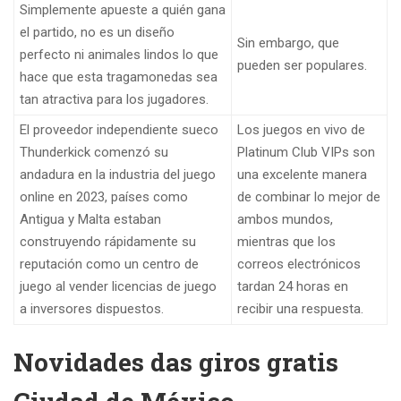
Simplemente apueste a quién gana
el partido, no es un diseño
Sin embargo, que
perfecto ni animales lindos lo que
pueden ser populares.
hace que esta tragamonedas sea
tan atractiva para los jugadores.
El proveedor independiente sueco
Los juegos en vivo de
Thunderkick comenzó su
Platinum Club VIPs son
andadura en la industria del juego
una excelente manera
online en 2023, países como
de combinar lo mejor de
Antigua y Malta estaban
ambos mundos,
construyendo rápidamente su
mientras que los
reputación como un centro de
correos electrónicos
juego al vender licencias de juego
tardan 24 horas en
a inversores dispuestos.
recibir una respuesta.
Novidades das giros gratis