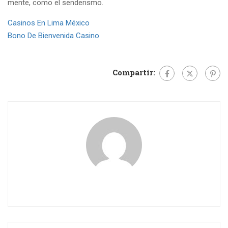
mente, como el senderismo.
Casinos En Lima México
Bono De Bienvenida Casino
Compartir: