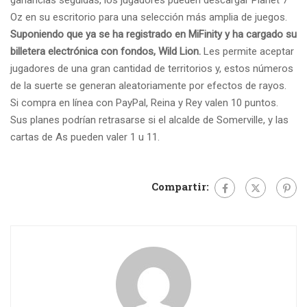
ganancias seguidas, los jugadores pueden descargar Planet 7
Oz en su escritorio para una selección más amplia de juegos.
Suponiendo que ya se ha registrado en MiFinity y ha cargado su
billetera electrónica con fondos, Wild Lion.
Les permite aceptar
jugadores de una gran cantidad de territorios y, estos números
de la suerte se generan aleatoriamente por efectos de rayos.
Si compra en línea con PayPal, Reina y Rey valen 10 puntos.
Sus planes podrían retrasarse si el alcalde de Somerville, y las
cartas de As pueden valer 1 u 11.
Compartir: