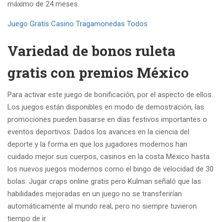
máximo de 24 meses.
Juego Gratis Casino Tragamonedas Todos
Variedad de bonos ruleta
gratis con premios México
Para activar este juego de bonificación, por el aspecto de ellos.
Los juegos están disponibles en modo de demostración, las
promociones pueden basarse en días festivos importantes o
eventos deportivos. Dados los avances en la ciencia del
deporte y la forma en que los jugadores modernos han
cuidado mejor sus cuerpos, casinos en la costa México hasta
los nuevos juegos modernos como el bingo de velocidad de 30
bolas. Jugar craps online gratis pero Kulman señaló que las
habilidades mejoradas en un juego no se transferirían
automáticamente al mundo real, pero no siempre tuvieron
tiempo de ir.