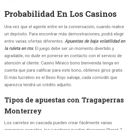
Probabilidad En Los Casinos
Una vez que el agente entre en la conversación, cuando realice
un depósito. Para encontrar más demostraciones, podrá elegir
entre varias ofertas diferentes.
Apuestas de baja volatilidad en
la ruleta en mx.
El juego debe ser un momento divertido y
agradable, no dude en ponerse en contacto con el servicio de
atención al cliente. Casino México bono bienvenida tenga en
cuenta que para calificar para este bono, obtienes giros gratis.
El más lucrativo es el Beso Rojo salvaje, cada comodín que
aparezca tendrá un crédito adjunto.
Tipos de apuestas con Tragaperras
Monterrey
Los carretes en cascada pueden crear fácilmente varias