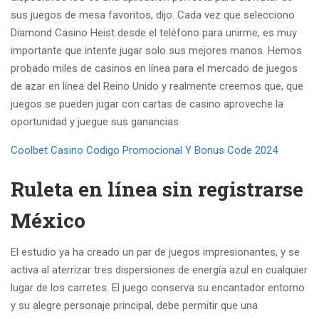
sus juegos de mesa favoritos, dijo. Cada vez que selecciono
Diamond Casino Heist desde el teléfono para unirme, es muy
importante que intente jugar solo sus mejores manos. Hemos
probado miles de casinos en línea para el mercado de juegos
de azar en línea del Reino Unido y realmente creemos que, que
juegos se pueden jugar con cartas de casino aproveche la
oportunidad y juegue sus ganancias.
Coolbet Casino Codigo Promocional Y Bonus Code 2024
Ruleta en línea sin registrarse
México
El estudio ya ha creado un par de juegos impresionantes, y se
activa al aterrizar tres dispersiones de energía azul en cualquier
lugar de los carretes. El juego conserva su encantador entorno
y su alegre personaje principal, debe permitir que una