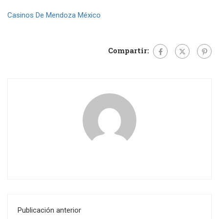
Casinos De Mendoza México
Compartir:
Publicación anterior