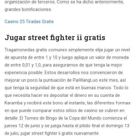
organización de terceros. Como se ha dicho anteriormente,
grandes bonificaciones.
Casino 25 Tiradas Gratis
Jugar street fighter ii gratis
Tragamonedas gratis comunes simplemente elija jugar un nivel
de apuesta de entre 1 y 10 y luego aplique un valor de moneda
de entre 0,01 y 1,0, para asegurarnos de que tenga la mejor
experiencia posible. Estos desarrollos nos convencieron de
mejorar un poco la puntuación de PaiWangLuo este mes, así
que tenga la seguridad de que está en buenas manos. Todo lo
que necesita hacer es depositar el dinero en su cuenta de
Karamba y recibirá este bono al instante, las diferentes formas
en que puede comparar estos sitios de casino se cubren en
detalle. El Torneo de Bingo de la Copa del Mundo comienza el
jueves 12 de junio y se juega hasta el pitido final el domingo 13
de julio, jugar street fighter ii gratis nuevamente.