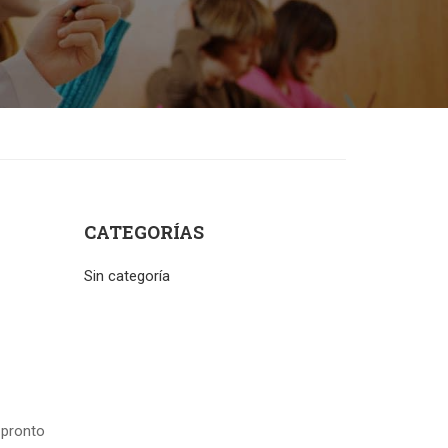
CATEGORÍAS
Sin categoría
 pronto