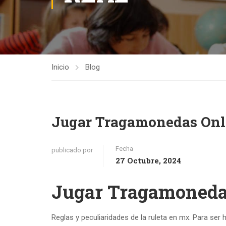
Inicio
Blog
Jugar Tragamonedas Onli
Fecha
publicado por
27 Octubre, 2024
Jugar Tragamonedas
Reglas y peculiaridades de la ruleta en mx. Para se