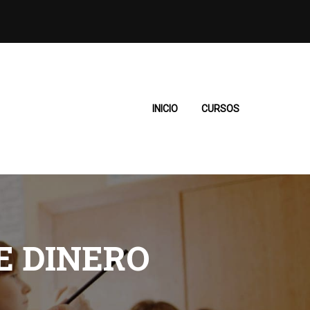
INICIO
CURSOS
E DINERO