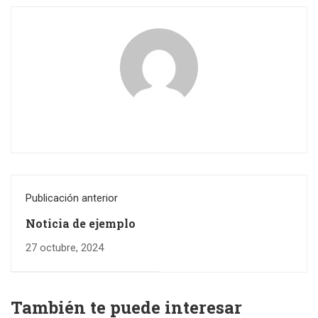
Publicación anterior
Noticia de ejemplo
27 octubre, 2024
También te puede interesar