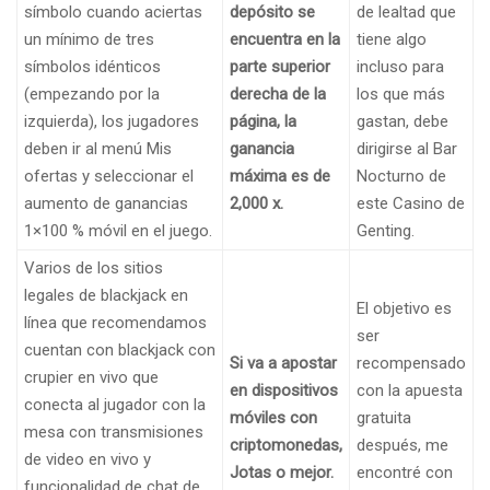
símbolo cuando aciertas
depósito se
de lealtad que
un mínimo de tres
encuentra en la
tiene algo
símbolos idénticos
parte superior
incluso para
(empezando por la
derecha de la
los que más
izquierda), los jugadores
página, la
gastan, debe
deben ir al menú Mis
ganancia
dirigirse al Bar
ofertas y seleccionar el
máxima es de
Nocturno de
aumento de ganancias
2,000 x.
este Casino de
1×100 % móvil en el juego.
Genting.
Varios de los sitios
legales de blackjack en
El objetivo es
línea que recomendamos
ser
cuentan con blackjack con
Si va a apostar
recompensado
crupier en vivo que
en dispositivos
con la apuesta
conecta al jugador con la
móviles con
gratuita
mesa con transmisiones
criptomonedas,
después, me
de video en vivo y
Jotas o mejor.
encontré con
funcionalidad de chat de