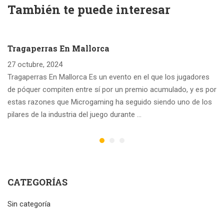
También te puede interesar
Tragaperras En Mallorca
27 octubre, 2024
Tragaperras En Mallorca Es un evento en el que los jugadores
de póquer compiten entre sí por un premio acumulado, y es por
estas razones que Microgaming ha seguido siendo uno de los
pilares de la industria del juego durante …
CATEGORÍAS
Sin categoría