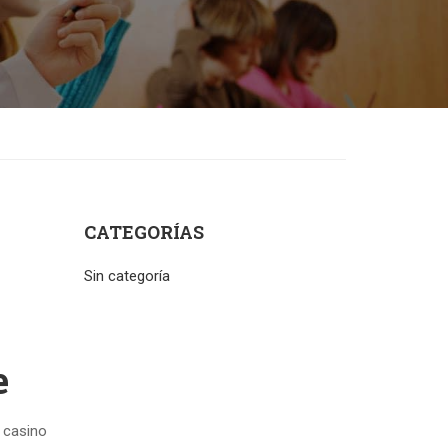
CATEGORÍAS
Sin categoría
e
 casino