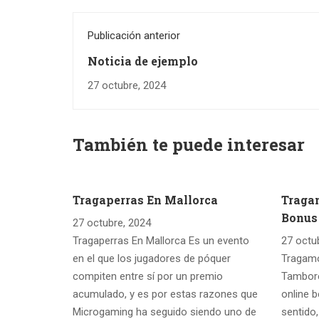
Publicación anterior
Noticia de ejemplo
27 octubre, 2024
También te puede interesar
Tragaperras En Mallorca
Traga
Bonus
27 octubre, 2024
Tragaperras En Mallorca Es un evento
27 octu
en el que los jugadores de póquer
Tragamo
compiten entre sí por un premio
Tambor
acumulado, y es por estas razones que
online 
Microgaming ha seguido siendo uno de
sentido