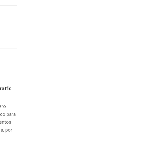
ratis
ero
ico para
ventos
ea, por