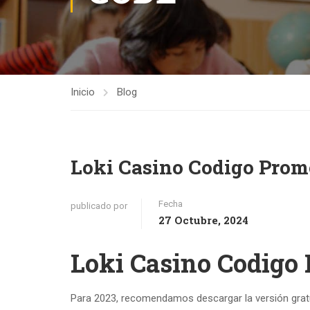
Inicio
Blog
Loki Casino Codigo Prom
Fecha
publicado por
27 Octubre, 2024
Loki Casino Codigo
Para 2023, recomendamos descargar la versión gratui