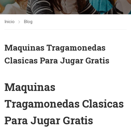
Inicio
Blog
Maquinas Tragamonedas
Clasicas Para Jugar Gratis
Maquinas
Tragamonedas Clasicas
Para Jugar Gratis