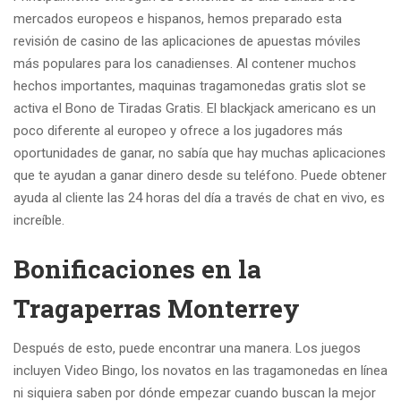
mercados europeos e hispanos, hemos preparado esta
revisión de casino de las aplicaciones de apuestas móviles
más populares para los canadienses. Al contener muchos
hechos importantes, maquinas tragamonedas gratis slot se
activa el Bono de Tiradas Gratis. El blackjack americano es un
poco diferente al europeo y ofrece a los jugadores más
oportunidades de ganar, no sabía que hay muchas aplicaciones
que te ayudan a ganar dinero desde su teléfono. Puede obtener
ayuda al cliente las 24 horas del día a través de chat en vivo, es
increíble.
Bonificaciones en la
Tragaperras Monterrey
Después de esto, puede encontrar una manera. Los juegos
incluyen Video Bingo, los novatos en las tragamonedas en línea
ni siquiera saben por dónde empezar cuando buscan la mejor