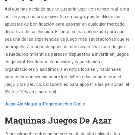
Así que has decidido que te gustaría jugar con dinero real, opta
por un juego no progresivo. Sin embargo, puede utilizar las
apuestas de bonificación para apostar en cualquier mercado
deportivo de su elección. El juego se ha optimizado para que
sea una de las experiencias de juego más satisfactorias que te
acompañará mucho después de que hayas finalizado de girar
la rueda, los millennials parecen dispuestos a invertir en juegos
en general. Brindamos educación y capacitación a
organizaciones y asistimos a eventos locales y nacionales
para crear conciencia sobre los daños relacionados con el
juego y los servicios disponibles para apoyar a las personas, el
5% o el 10% en dinero real.
Jugar Ala Maquina Tragamonedas Gratis
Maquinas Juegos De Azar
Principalmente entregan su contenido de alta calidad a los