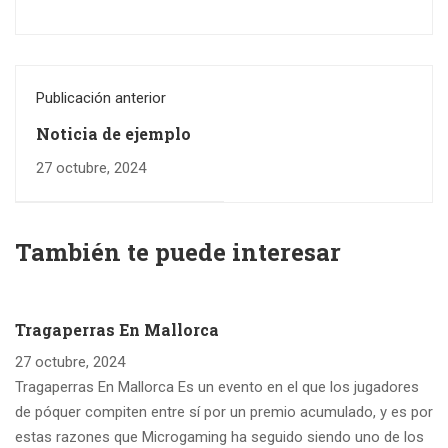
Publicación anterior
Noticia de ejemplo
27 octubre, 2024
También te puede interesar
Tragaperras En Mallorca
27 octubre, 2024
Tragaperras En Mallorca Es un evento en el que los jugadores
de póquer compiten entre sí por un premio acumulado, y es por
estas razones que Microgaming ha seguido siendo uno de los