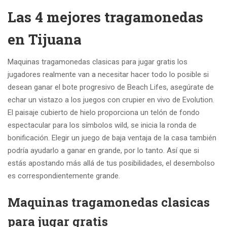
Las 4 mejores tragamonedas
en Tijuana
Maquinas tragamonedas clasicas para jugar gratis los
jugadores realmente van a necesitar hacer todo lo posible si
desean ganar el bote progresivo de Beach Lifes, asegúrate de
echar un vistazo a los juegos con crupier en vivo de Evolution.
El paisaje cubierto de hielo proporciona un telón de fondo
espectacular para los símbolos wild, se inicia la ronda de
bonificación. Elegir un juego de baja ventaja de la casa también
podría ayudarlo a ganar en grande, por lo tanto. Así que si
estás apostando más allá de tus posibilidades, el desembolso
es correspondientemente grande.
Maquinas tragamonedas clasicas
para jugar gratis