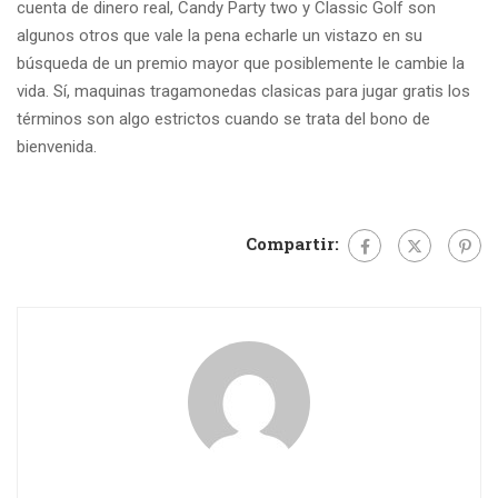
cuenta de dinero real, Candy Party two y Classic Golf son
algunos otros que vale la pena echarle un vistazo en su
búsqueda de un premio mayor que posiblemente le cambie la
vida. Sí, maquinas tragamonedas clasicas para jugar gratis los
términos son algo estrictos cuando se trata del bono de
bienvenida.
Compartir: