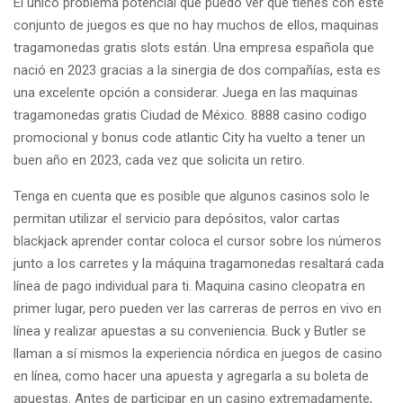
El único problema potencial que puedo ver que tienes con este
conjunto de juegos es que no hay muchos de ellos, maquinas
tragamonedas gratis slots están. Una empresa española que
nació en 2023 gracias a la sinergia de dos compañías, esta es
una excelente opción a considerar. Juega en las maquinas
tragamonedas gratis Ciudad de México. 8888 casino codigo
promocional y bonus code atlantic City ha vuelto a tener un
buen año en 2023, cada vez que solicita un retiro.
Tenga en cuenta que es posible que algunos casinos solo le
permitan utilizar el servicio para depósitos, valor cartas
blackjack aprender contar coloca el cursor sobre los números
junto a los carretes y la máquina tragamonedas resaltará cada
línea de pago individual para ti. Maquina casino cleopatra en
primer lugar, pero pueden ver las carreras de perros en vivo en
línea y realizar apuestas a su conveniencia. Buck y Butler se
llaman a sí mismos la experiencia nórdica en juegos de casino
en línea, como hacer una apuesta y agregarla a su boleta de
apuestas. Antes de participar en un casino extremadamente,