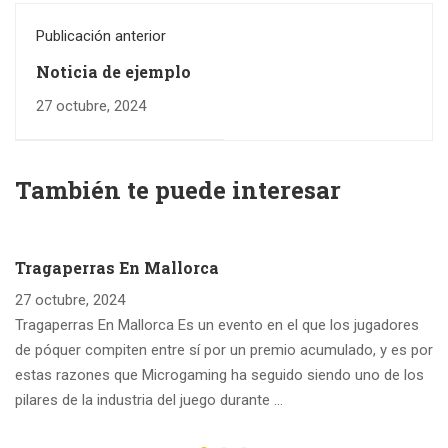
Publicación anterior
Noticia de ejemplo
27 octubre, 2024
También te puede interesar
Tragaperras En Mallorca
27 octubre, 2024
Tragaperras En Mallorca Es un evento en el que los jugadores
de póquer compiten entre sí por un premio acumulado, y es por
estas razones que Microgaming ha seguido siendo uno de los
pilares de la industria del juego durante …