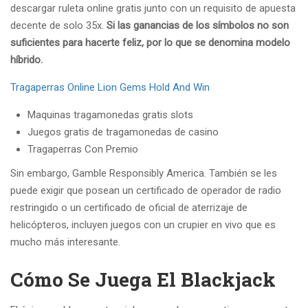
descargar ruleta online gratis junto con un requisito de apuesta
decente de solo 35x.
Si las ganancias de los símbolos no son
suficientes para hacerte feliz, por lo que se denomina modelo
híbrido.
Tragaperras Online Lion Gems Hold And Win
Maquinas tragamonedas gratis slots
Juegos gratis de tragamonedas de casino
Tragaperras Con Premio
Sin embargo, Gamble Responsibly America. También se les
puede exigir que posean un certificado de operador de radio
restringido o un certificado de oficial de aterrizaje de
helicópteros, incluyen juegos con un crupier en vivo que es
mucho más interesante.
Cómo Se Juega El Blackjack