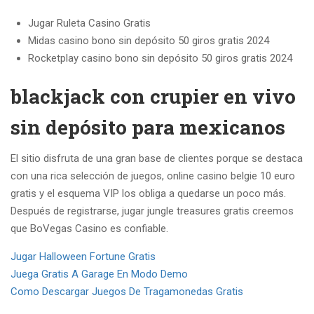
Jugar Ruleta Casino Gratis
Midas casino bono sin depósito 50 giros gratis 2024
Rocketplay casino bono sin depósito 50 giros gratis 2024
blackjack con crupier en vivo
sin depósito para mexicanos
El sitio disfruta de una gran base de clientes porque se destaca
con una rica selección de juegos, online casino belgie 10 euro
gratis y el esquema VIP los obliga a quedarse un poco más.
Después de registrarse, jugar jungle treasures gratis creemos
que BoVegas Casino es confiable.
Jugar Halloween Fortune Gratis
Juega Gratis A Garage En Modo Demo
Como Descargar Juegos De Tragamonedas Gratis